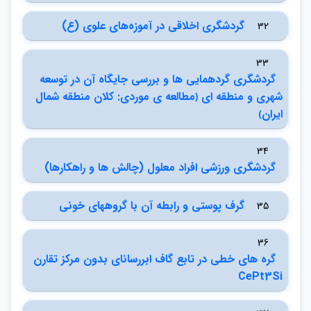
گردشگري اخلاقي در آموزه‌هاي علوي (ع)
32
33
گردشگري گردهمايي ها و بررسي جايگاه آن در توسعه
شهري و منطقه اي ﴿مطالعه ي موردي: كلان منطقه شمال
ايران﴾
34
گردشگري ورزشي افراد معلول (چالش ها و راهكارها)
گرف پوستي و رابطه آن با گروههاي خوني
35
36
گره هاي خطي در تابع گاف ابررساناي بدون مركز تقارن
CePt3Si