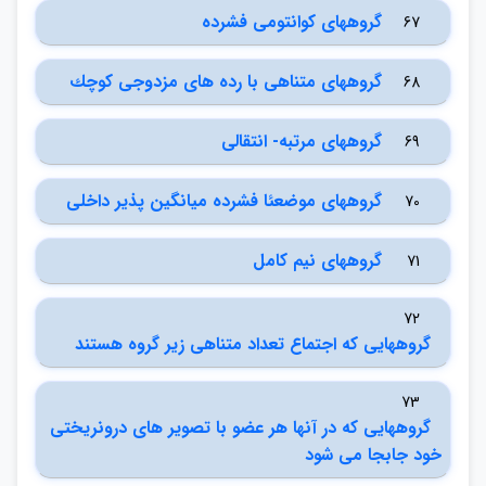
گروه‏هاي كوانتومي فشرده
67
گروههاي متناهي با رده هاي مزدوجي كوچك
68
گروههاي مرتبه- انتقالي
69
گروههاي موضعئا فشرده ميانگين پذير داخلي
70
گروههاي نيم كامل
71
72
گروههايي كه اجتماع تعداد متناهي زير گروه هستند
73
گروههايي كه در آنها هر عضو با تصوير هاي درونريختي
خود جابجا مي شود