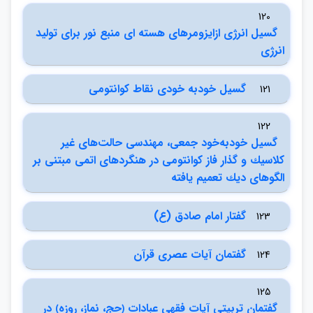
120
گسيل انرژي ازايزومرهاي هسته اي منبع نور براي توليد
انرژي
گسيل خودبه خودي نقاط كوانتومي
121
122
گسيل خودبه‌خود جمعي، مهندسي حالت‌هاي غير
كلاسيك و گذار فاز كوانتومي در هنگردهاي اتمي مبتني بر
الگوهاي ديك تعميم يافته
گفتار امام صادق (ع)
123
گفتمان آيات عصري قرآن
124
125
گفتمان تربيتي آيات فقهي عبادات ﴿حج، نماز، روزه﴾ در