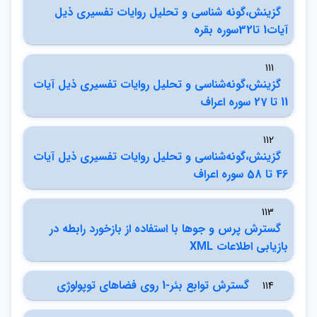
گزينش،گونه شناسي و تحليل روايات تفسيري ذيل
آيات1 تا32سوره بقره
111
گزينش،گونه‌شناسي و تحليل روايات تفسيري ذيل آيات
11 تا 27 سوره اعراف
112
گزينش،گونه‌شناسي و تحليل روايات تفسيري ذيل آيات
46 تا 58 سوره اعراف
113
گسترش پرس و جوها با استفاده از بازخورد رابطه در
بازيابي اطلاعات XML
گسترش توابع بئر-1 روي فضاهاي توپولوژي
114