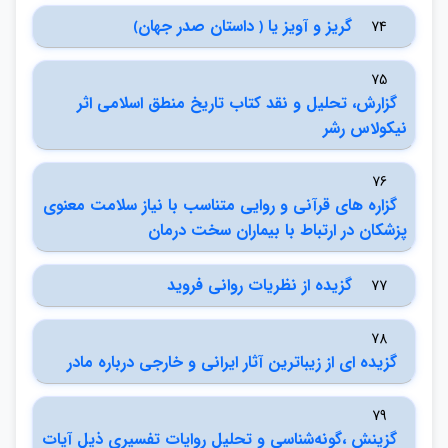
گريز و آويز يا ﴿ داستان صدر جهان﴾
74
75
گزارش، تحليل و نقد كتاب تاريخ منطق اسلامي اثر
نيكولاس رشر
76
گزاره هاي قرآني و روايي متناسب با نياز سلامت معنوي
پزشكان در ارتباط با بيماران سخت درمان
گزيده از نظريات رواني فرويد
77
78
گزيده اي از زيباترين آثار ايراني و خارجي درباره مادر
79
گزينش ،گونه‌شناسي و تحليل روايات تفسيري ذيل آيات