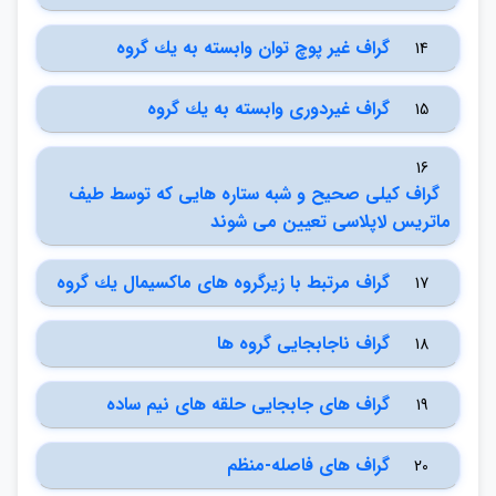
گراف غير پوچ توان وابسته به يك گروه
14
گراف غيردوري وابسته به يك گروه
15
16
گراف كيلي صحيح و شبه ستاره هايي كه توسط طيف
ماتريس لاپلاسي تعيين مي شوند
گراف مرتبط با زيرگروه هاي ماكسيمال يك گروه
17
گراف ناجابجايي گروه ها
18
گراف هاي جابجايي حلقه هاي نيم ساده
19
گراف هاي فاصله-منظم
20