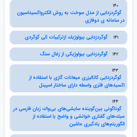
140
گوگردزدايي از مدل سوخت به روش الكترواكسيداسيون
در سامانه ي دوفازي
گوگردزدايي بيولوژيك ازتركيبات آلي گوگردي
141
گوگردزدايي بيولوژيكي از زغال سنگ
142
143
گوگردزدايي كاتاليزري ميعانات گازي با استفاده از
اكسيدهاي فلزي واسطه داراي ساختار اسپينل
144
گوناگوني بين‌گوينده سايشي‌هاي بي‌واك زبان فارسي در
سبك‌هاي گفتاري خوانشي و واضح با استفاده از
الگوريتم‌هاي يادگيري ماشين