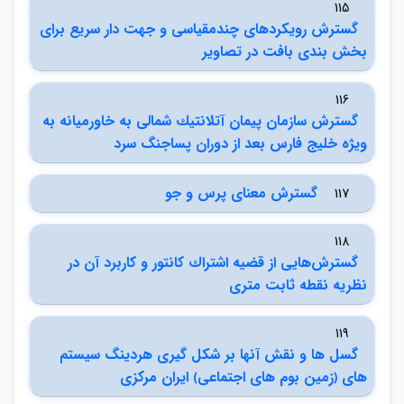
115
گسترش رويكردهاي چندمقياسي و جهت دار سريع براي
بخش بندي بافت در تصاوير
116
گسترش سازمان پيمان آتلانتيك شمالي به خاورميانه به
ويژه خليج فارس بعد از دوران پساجنگ سرد
گسترش معناي پرس و جو
117
118
گسترش‌هايي از قضيه اشتراك كانتور و كاربرد آن در
نظريه نقطه ثابت متري
119
گسل ها و نقش آنها بر شكل گيري هردينگ سيستم
هاي ﴿زمين بوم هاي اجتماعي﴾ ايران مركزي