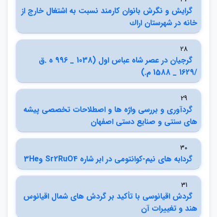
گرايش و نگرش بانوان كارمند نسبت به اشتغال خارج از
خانه در شهرستان اراك
28
گرجيان در عصر شاه عباس اول (1038 _ 996 ه .ق
/1629 _ 1588 م.)
29
گردآوري و بررسي واژه ها و اصطلاحات تخصصي پيشه
هاي سنتي و صنايع دستي اصفهان
30
گردابه هاي نيم-كوانتومي در ابر شاره Sr2RuO4 و3He
31
گردش اقيانوسي با تأكيد بر گردش هاي شمال اقيانوس
هند و تغييرات آن