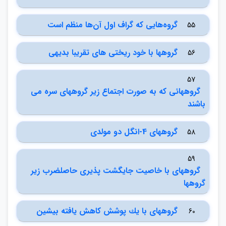
گروه‌هايي كه گراف اول آن‌ها منظم است
55
گروهها با خود ريختي هاي تقريبا بديهي
56
57
گروههائي كه به صورت اجتماع زير گروههاي سره مي
باشند
گروههاي 4-انگل دو مولدي
58
59
گروههاي با خاصيت جايگشت پذيري حاصلضرب زير
گروهها
گروههاي با يك پوشش كاهش يافته بيشين
60