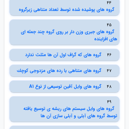
44
گروه هاي پوشيده شده توسط تعداد متناهي زيرگروه
45
گروه هاي جبري وزن دار بر روي گروه چند جمله اي
هاي افزاينده
گروه هاي كه گراف اول آن ها مثلث ندارد
46
گروه هاي متناهي با رده هاي مزدوجي كوچك
47
گروه هاي وايل آفين توسيعي از نوع A1
48
49
گروه هاي وايل سيستم هاي ريشه ي توسيع يافته
توسط گروه هاي آبلي و آبلي سازي آن ها