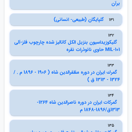
برآن
گلپايگان (طبيعي- انساني)
131
132
گليكوزيداسيون بنزيل الكل كاتاليز شده چارچوب فلز-آلي
MIL-101 حاوي نانوذرات نقره
133
گمرك ايران در دوره مظفرالدين شاه ( 1906 - 1896 م . /
1324 - 1313 ق )
134
گمركات ايران در دوره ناصرالدين شاه 1264-
1313ق/1896-1848 م
135