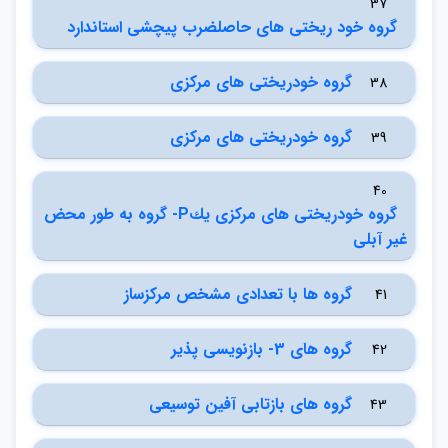
37
گروه خود ريختي هاي حاصلضرب پيچشي استاندارد
گروه خودريختي هاي مركزي
38
گروه خودريختي هاي مركزي
39
40
گروه خودريختي هاي مركزي يكP- گروه به طور محض
غير آبلي
گروه ها با تعدادي مشخص مركزساز
41
گروه هاي 3- بازنويسي پذير
42
گروه هاي بازتابي آفين توسيعي
43