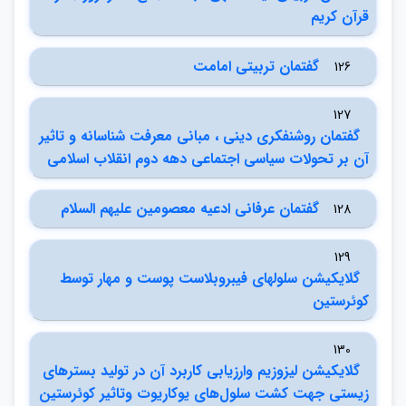
قرآن كريم
گفتمان تربيتي امامت
126
127
گفتمان روشنفكري ديني ، مباني معرفت شناسانه و تاثير
آن بر تحولات سياسي اجتماعي دهه دوم انقلاب اسلامي
گفتمان عرفاني ادعيه معصومين عليهم السلام
128
129
گلايكيشن سلولهاي فيبروبلاست پوست و مهار توسط
كوئرستين
130
گلايكيشن ليزوزيم وارزيابي كاربرد آن در توليد بسترهاي
زيستي جهت كشت سلول‌هاي يوكاريوت وتاثير كوئرستين