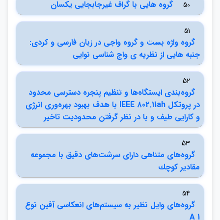
گروه هايي با گراف غيرجابجايي يكسان
50
51
گروه واژه بست و گروه واجي در زبان فارسي و كردي:
جنبه هايي از نظريه ي واج شناسي نوايي
52
گروه‌بندي ايستگاه‌ها و تنظيم پنجره دسترسي محدود
در پروتكل IEEE 802.11ah با هدف بهبود بهره‌وري انرژي
و كارايي طيف و با در نظر گرفتن محدوديت تاخير
53
گروه‌هاي متناهي داراي سرشت‌‌هاي دقيق با مجموعه
مقادير كوچك
54
گروه‌هاي وايل نظير به سيستم‌هاي انعكاسي آفين نوع
A 1