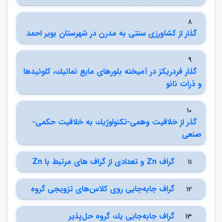
8
گذار از كشاورزي سنتي به مدرن در شهرستان بوير احمد
9
گذار فردريكز در آميخته بلورهاي مايع نماتيك، كلوئيدها
و ذرات نانو
10
گذر از خلاقيت وهمي-تكنولوژيك به خلاقيت حكمي-
صنعي
گراف Zn و تعدادي از گراف هاي مرتبط با Zn
11
گراف جابه‌جايي روي كلاس‌هاي تزويجي گروه
12
گراف جابه‌جايي يك گروه حل‌پذير
13