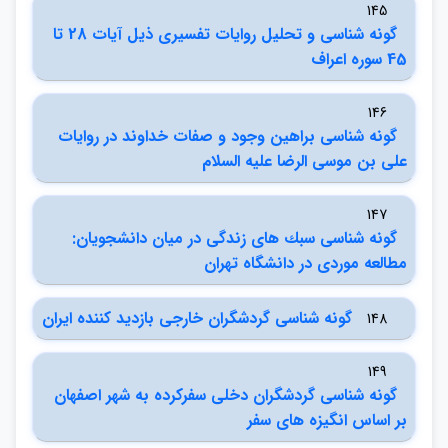
145
گونه ‌شناسي و تحليل روايات تفسيري ذيل آيات 28 تا
45 سوره اعراف
146
گونه شناسي براهين وجود و صفات خداوند در روايات
علي بن موسي الرضا عليه السلام
147
گونه شناسي سبك هاي زندگي در ميان دانشجويان:
مطالعه موردي در دانشگاه تهران
گونه شناسي گردشگران خارجي بازديد كننده ايران
148
149
گونه شناسي گردشگران دخلي سفركرده به شهر اصفهان
بر اساس انگيزه هاي سفر