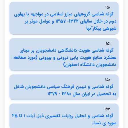
150
گونه شناسي گروههاي مبارز اسلامي در مواجهه با پهلوي
دوم در خلال سالهاي 1342- 1357 و عوامل موثر بر
شيوهي پيكارآنها
151
گونه شناسي هويت دانشگاهي دانشجويان بر مبناي
عملكرد منابع هويت يابي دروني و بيروني (مورد مطالعه:
دانشجويان دانشگاه اصفهان)
152
گونه شناسي و تبيين فرهنگ سياسي دانشجويان شاغل
به تحصيل در ايران سال 1380 - 1379
153
گونه شناسي و تحليل روايات تفسيري ذيل آيات 1 تا 25
سوره ي نساء