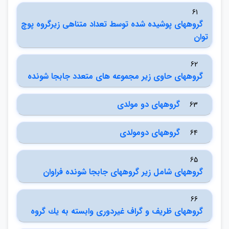
61
گروههاي پوشيده شده توسط تعداد متناهي زيرگروه پوچ
توان
62
گروههاي حاوي زير مجموعه هاي متعدد جابجا شونده
گروههاي دو مولدي
63
گروههاي دومولدي
64
65
گروههاي شامل زير گروههاي جابجا شونده فراوان
66
گروههاي ظريف و گراف غيردوري وابسته به يك گروه