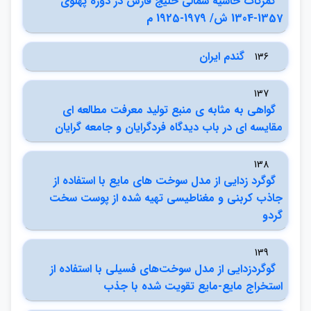
گمركات حاشيه شمالي خليج فارس در دوره پهلوي
1357-1304 ش/ 1979-1925 م
گندم ايران
136
137
گواهي به مثابه ي منبع توليد معرفت مطالعه اي
مقايسه اي در باب ديدگاه فردگرايان و جامعه گرايان
138
گوگرد زدايي از مدل سوخت هاي مايع با استفاده از
جاذب كربني و مغناطيسي تهيه شده از پوست سخت
گردو
139
گوگرد‌زدايي از مدل سوخت‌هاي فسيلي با استفاده از
استخراج مايع-مايع تقويت شده با جذب