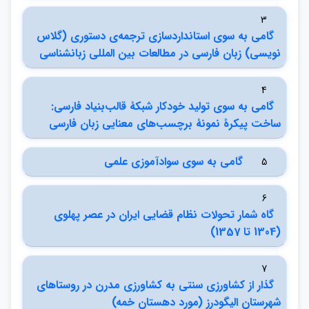
3
گامي به سوي استانداردسازي ترجمه‌ي دستوري (گلاس
نويسي) زبان فارسي در مطالعات بين المللي زبانشناسي
4
گامي به سوي توليد خودكار شبكۀ قالب‌بنياد فارسي:
ساخت پيكرۀ نمونۀ برچسب‌هاي معنايي زبان فارسي
گامي به سوي سوادآموزي علمي
5
6
گاه شمار تحولات نظام قضايي ايران در عصر پهلوي
(1304 تا 1357)
7
گذار از كشاورزي سنتي به كشاورزي مدرن در روستاهاي
شهرستان اليگودرز (مورد دهستان خمه)