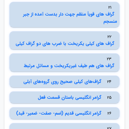
21
گراف هاي قويأ منظم جهت دار بدست آمده از جبر
منسجم
22
گراف هاي كيلي يكريخت با ضرب هاي دو گراف كيلي
23
گراف هاي هم طيف غيريكريخت و مسائل مرتبط
گراف‌هاي كيلي صحيح روي گروه‌هاي آبلي
24
گرامر انگليسي باستان قسمت فعل
25
گرامر انگليسي قديم (اسم- صفت- ضمير- قيد)
26
27