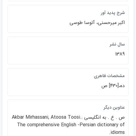
شرح پديد آور
اكبر ميرحسني، آتوسا طوسي
سال نشر
1389
مشخصات ظاهري
ده،[430] ص
عناوين ديگر
ص . ع . به انگليسي :‎Akbar Mirhassani, Atoosa Toosi.
The comprehensive English -Persian dictionary of
idioms.