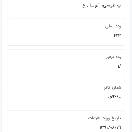
پ طوسي، آتوسا , ع
ردة اصلي
423
رده فرعي
/1
شمارة كاتر
م929ف
تاريخ ورود اطلاعات
1390/08/29