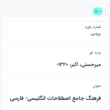
شماره ركورد
103922
پديد آور
ميرحسني، اكبر، 1320-
عنوان
فرهنگ جامع اصطلاحات انگليسي- فارسي