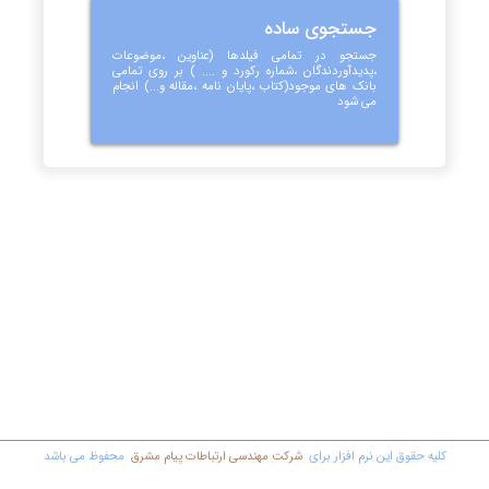
جستجوی ساده
جستجو در تمامی فیلدها (عناوین ،موضوعات
،پدیدآوردندگان ،شماره رکورد و .... ) بر روی تمامی
بانک های موجود(کتاب ،پایان نامه ،مقاله و...) انجام
می شود
کليه حقوق اين نرم افزار برای
شرکت مهندسي ارتباطات پیام مشرق
محفوظ مي باشد