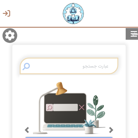
منو
روشن/تاریک
انتخاب زبان
انتخاب پوسته
Previous
Next