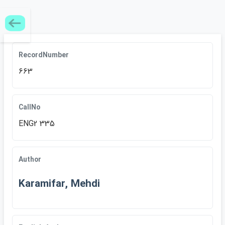
RecordNumber
663
CallNo
ENG2 335
Author
Karamifar, Mehdi