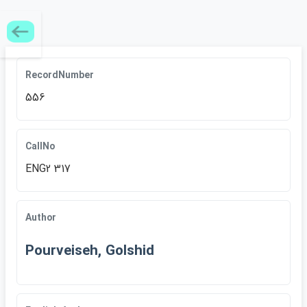
RecordNumber
556
CallNo
ENG2 317
Author
Pourveiseh, Golshid