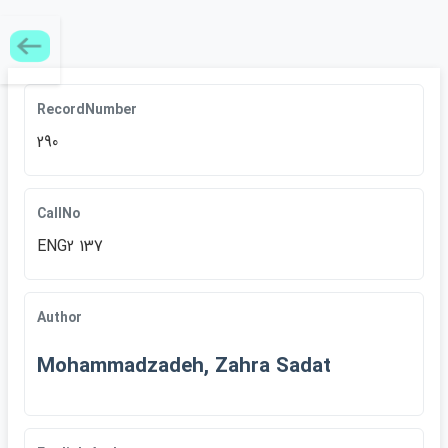
RecordNumber
290
CallNo
ENG2 137
Author
Mohammadzadeh, Zahra Sadat