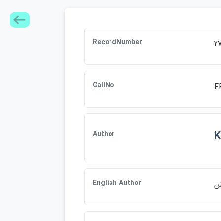
RecordNumber
27
CallNo
F
K
Author
English Author
ش