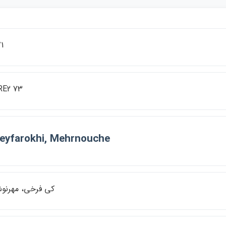
1
RE2 73
eyfarokhi, Mehrnouche
كي فرخي، مهرنو