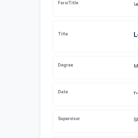
FarsiTitle
L
Title
Degree
M
Date
20
Supervisor
S