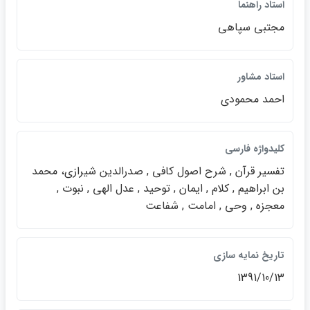
استاد راهنما
مجتبي سپاهي
استاد مشاور
احمد محمودي
كليدواژه فارسي
تفسير قرآن , شرح اصول كافي , صدرالدين شيرازي، محمد
بن ابراهيم , كلام , ايمان , توحيد , عدل الهي , نبوت ,
معجزه , وحي , امامت , شفاعت
تاريخ نمايه سازي
1391/10/13