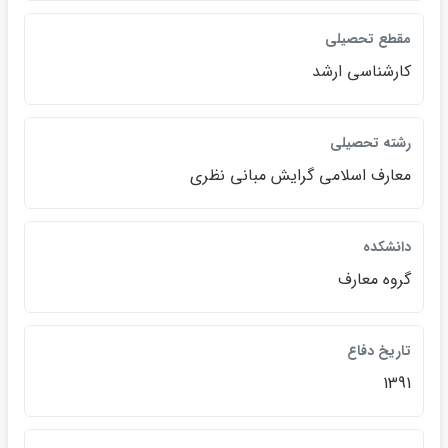
مقطع تحصيلي
كارشناسي ارشد
رشته تحصيلي
معارف اسلامي گرايش مباني نظري
دانشكده
گروه معارف
تاريخ دفاع
1391