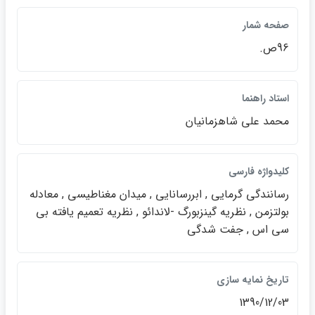
صفحه شمار
96ص.
استاد راهنما
محمد علي شاهزمانيان
كليدواژه فارسي
رسانندگي گرمايي , ابررسانايي , ميدان مغناطيسي , معادله
بولتزمن , نظريه گينزبورگ -لاندائو , نظريه تعميم يافته بي
سي اس , جفت شدگي
تاريخ نمايه سازي
1390/12/03