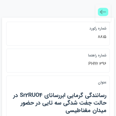
شماره ركورد
8815
شماره راهنما
PHY2 396
عنوان
رسانندگي گرمايي ابررساناي Sr2RUO4 در
حالت جفت شدگي سه تايي در حضور
ميدان مغناطيسي