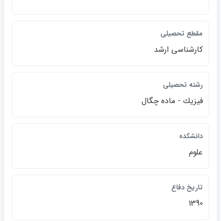
مقطع تحصيلي
كارشناسي ارشد
رشته تحصيلي
فيزيك - ماده چگال
دانشكده
علوم
تاريخ دفاع
1390