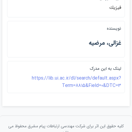
فيزيك
نويسنده
غزالي، مرضيه
لينک به اين مدرک
https://lib.ui.ac.ir/dl/search/default.aspx?
Term=8815&Field=0&DTC=3
کلیه حقوق این اثر برای شرکت مهندسی ارتباطات پيام مشرق محفوظ می