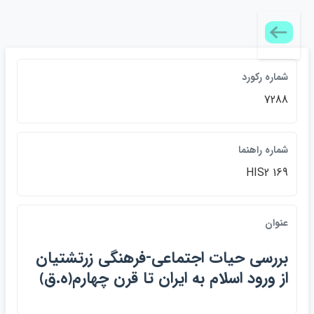
شماره ركورد
7288
شماره راهنما
HIS2 169
عنوان
بررسي حيات اجتماعي-فرهنگي زرتشتيان
از ورود اسلام به ايران تا قرن چهارم﴿ه.ق﴾