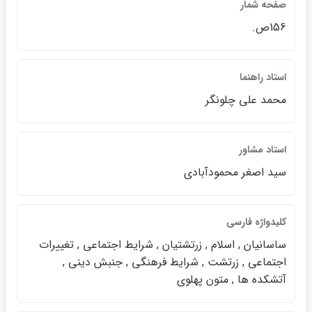
صفحه شمار
156ص.
استاد راهنما
محمد علي چلونگر
استاد مشاور
سيد اصغر محمودآبادي
كليدواژه فارسي
ساسانيان , اسلام , زرتشتيان , شرايط اجتماعي , تغييرات
اجتماعي , زرتشت , شرايط فرهنگي , جنبش ديني ,
آتشكده ها , متون پهلوي