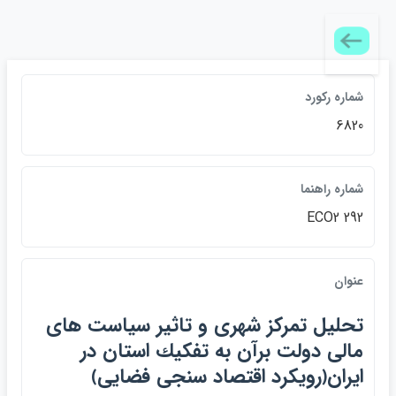
شماره ركورد
6820
شماره راهنما
ECO2 292
عنوان
تحليل تمركز شهري و تاثير سياست هاي
مالي دولت برآن به تفكيك استان در
ايران﴿رويكرد اقتصاد سنجي فضايي﴾