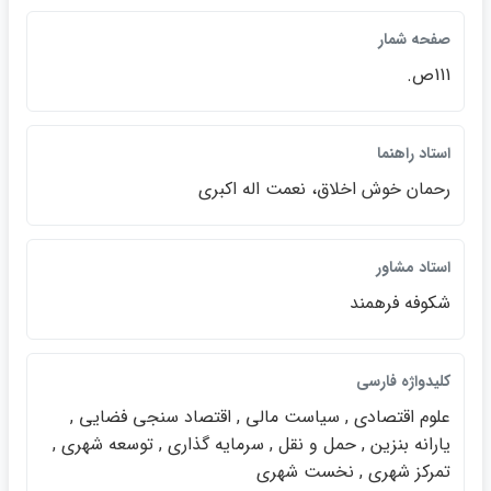
صفحه شمار
111ص.
استاد راهنما
رحمان خوش اخلاق، نعمت اله اكبري
استاد مشاور
شكوفه فرهمند
كليدواژه فارسي
علوم اقتصادي , سياست مالي , اقتصاد سنجي فضايي ,
يارانه بنزين , حمل و نقل , سرمايه گذاري , توسعه شهري ,
تمركز شهري , نخست شهري