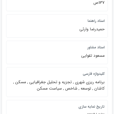
137ص
استاد راهنما
حميدرضا وارثي
استاد مشاور
مسعود تقوايي
كليدواژه فارسي
برنامه ريزي شهري , تجزيه و تحليل جغرافيايي , مسكن ,
كاشان , توسعه , شاخص , سياست مسكن
تاريخ نمايه سازي