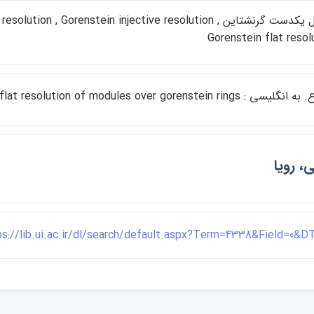
تحليل يكدست گرنشتاين on , Gorenstein injective resolution
Gorenstein flat resol
Gorenstein injective and gorenstein flat resolution of modules over gorenstein
ي، رويا
ps://lib.ui.ac.ir/dl/search/default.aspx?Term=4338&Field=0&