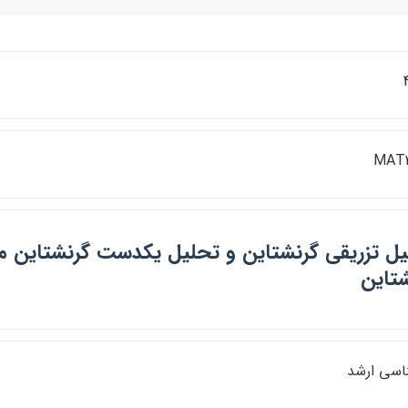
MAT2
ل تزريقي گرنشتاين و تحليل يكدست گرنشتاين م
تاين
اسي ارشد