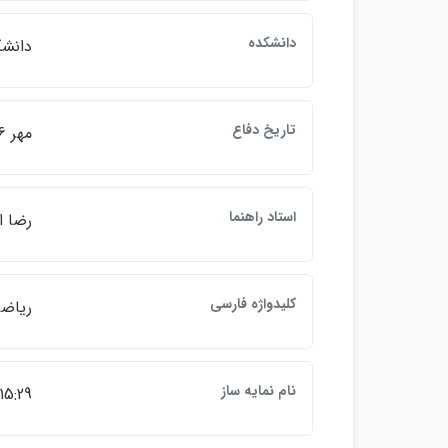
دانشكده
دانشگ
تاريخ دفاع
مهر 1386
استاد راهنما
رضا ا
كليدواژه فارسي
رياضي محض , 1386 , حلقه گ
نام نمايه ساز
15:29