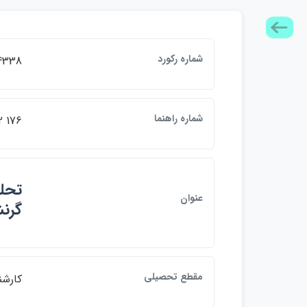
شماره ركورد
4338
شماره راهنما
 176
تحلي
عنوان
گرنش
مقطع تحصيلي
كارشن