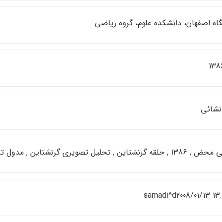
اه اصفهان، دانشكده علوم، گروه رياضي
نشائي
رنشتاين , تحليل تصويري گرنشتاين , مدول تزريقي گرنشتاين
samadi^d2008/01/13 13: