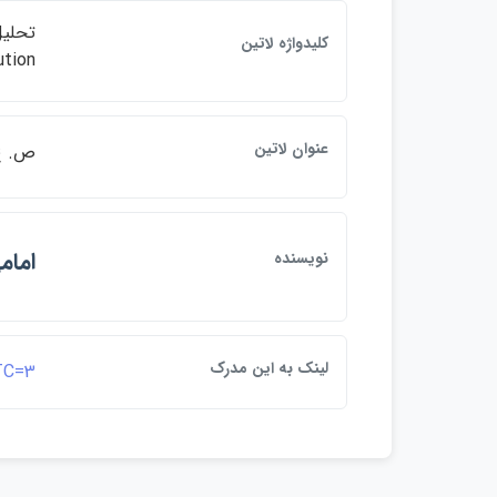
كليدواژه لاتين
ution
عنوان لاتين
ص. ع. به انگليسي :  rings
امام
نويسنده
لينک به اين مدرک
DTC=3