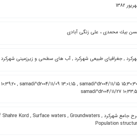
يور 1382
ن بيك محمدي ، علي زنگي آبادي
ركرد , جغرافياي طبيعي شهركرد , آب هاي سطحي و زيرزميني شهركرد
10:39:20 , samadi^d2004/11/09 13:01:15 , samadi^d2004/11/15 15:30:30
samadi^d2004/11/27 10:33:
طرح جامع شهركرد hre Kord , Surface waters , Groundwaters
Population structu