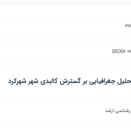
32
GEOG2 1
حليل جغرافيايي بر گسترش كالبدي شهر شهركرد
رشناسي ارشد