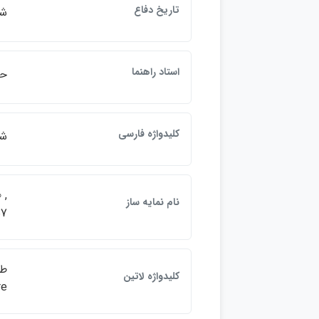
تاريخ دفاع
شهر
استاد راهنما
حس
كليدواژه فارسي
شه
 ,
نام نمايه ساز
57
كليدواژه لاتين
re