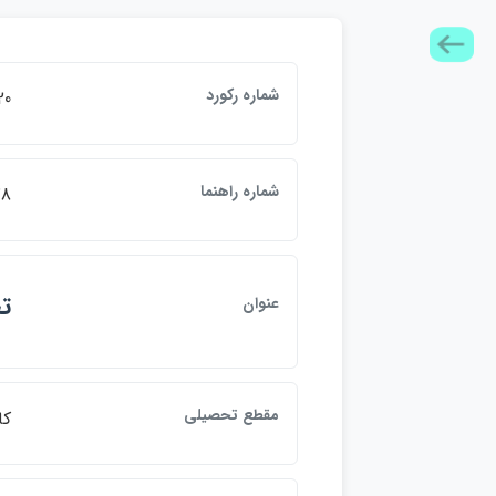
شماره ركورد
20
شماره راهنما
78
ت
عنوان
مقطع تحصيلي
كا