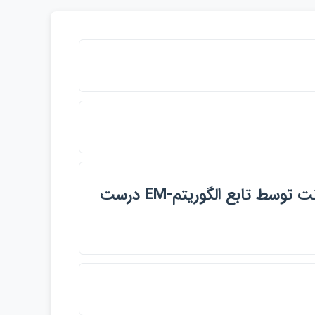
يك مدل نوسان تصادفي پنهان با حاشيه اي تي-استيودنت توسط تابع الگوريتم-EM درست