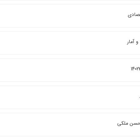
تصادي
 آمار
1402
حسن ملكي