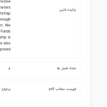
involve
meters
چكيده لاتين
tstrap
hrough
et. We
 Funds
ship is
re also
posed.
تعداد فصل ها
6
فهرست مطالب pdf
119601