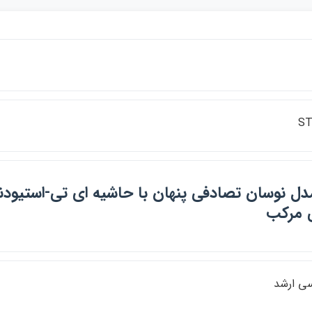
ST
ي مركب
سي ارشد