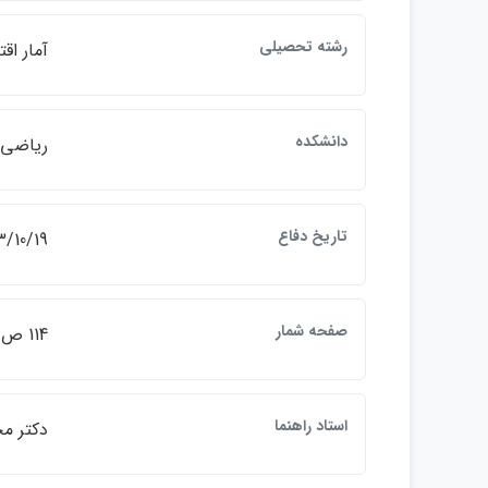
رشته تحصيلي
آمار اق
دانشكده
رياضي و
تاريخ دفاع
3/10/19
صفحه شمار
114 ص.
استاد راهنما
دكتر م