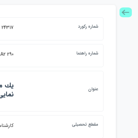
شماره ركورد
24317
شماره راهنما
A2 290
عنوان
نماي
مقطع تحصيلي
كارشنا