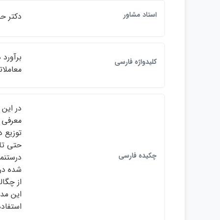
استاد مشاور
دكتر حم
كليدواژه فارسي
معاملات
در اين 
معرفي 
توزيع د
حتي تاث
چكيده فارسي
درستنما
شده در 
از چگا
اين مدل
استفاد