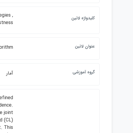
egies ,
كليدواژه لاتين
ustness
عنوان لاتين
orithm
گروه آموزشي
آمار
efined
dence.
e joint
d (CL)
. This