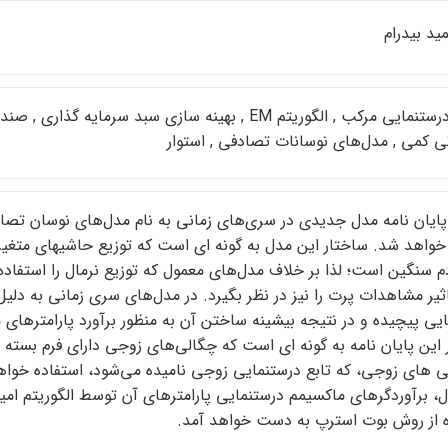
يد بيدرام
برآورد درستنمايي مركب , الگوريتم EM , بهينه سازي سبد 
ي كمي , مدل‌هاي نوسانات تصادفي , استوار
پايان نامه مدل جديدي در سري‌هاي زماني به نام مدل‌هاي نوسان تصادفي،
خواهد شد. ساختار اين مدل به گونه اي است كه توزيع حاشيهاي متغي
م سنگين است؛ لذا بر خلاف مدل‌هاي معمول كه توزيع نرمال را استفاده 
ير مشاهدات پرت را نيز در نظر بگيرد. در مدل‌هاي سري زماني به دلي
يي پيچيده و در نتيجه بيشينه ساختن آن به منظور برآورد پارامترهاي
اين پايان نامه به گونه اي است كه چگالي‌هاي زوجي داراي فرم بسته 
لي هاي زوجي، كه تابع درستنمايي زوجي ناميده مي‌شود، استفاده خوا
، برآوردگرهاي ماكسيمم درستنمايي پارامترهاي آن توسط الگوريتم اميد
ه از روش بوت استرپ به دست خواهد آمد.