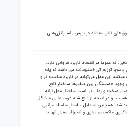
سرمايه گذاري , صندوق‌هاي قابل معامله در بورس , استراتژي‌هاي
 كه عموماً در اقتصاد كاربرد فراواني دارد،
ر پاسخ، توزيع تي-استيودنت مي باشد كه يك
ميكنند اين مدل مي‌تواند در كاربرد مناسب تر و
ل وجود همبستگي بين متغيرها ساختار تابع
 مدل سخت و زمان بر .است ساختار مدل ارائه
هستند و در نتيجه از تابع شبه درستنمايي متشكل
هد شد. همچنين به دليل ساختار سلسله مراتبي
گيري-ماكسيمم سازي و انحراف معيار آنها با