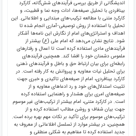
انديشگاني از طريق بررسي فرآيندهاي شش‌گانه، كاركرد
بينافردي با تحليل صيغه‌ها، ادات وجه نما و قطبيت، و
كاركرد متني با مطالعه تركيب‌هاي مبتدايي و اطلاعاتي. اين
تحليل با استفاده از روش توصيفي-آماري انجام شده تا
اهداف و استراتژي‌هاي امام از نگارش اين نامه‌ها آشكار
شود. نتايج نشان مي‌دهد كه امام علي (ع) بيشتر از
فرآيندهاي مادي استفاده كرده است تا اعمال و رفتارهاي
ملموس دشمنان خود را افشا كند. همچنين فرآيندهاي
رابطه‌اي براي بيان ارتباط حق و باطل و فرآيندهاي ذهني
براي تحليل نيات معاويه و پيروانش به كار رفته است. در
كاركرد بينافردي، امام از صيغه‌هاي تاكيدي و خبري جهت
تثبيت استدلال‌هاي خود و رد ادعاهاي معاويه و از
صيغه‌هاي امري براي هشدار و راهنمايي استفاده كرده
است. در كاركرد متني، امام بيشتر از تركيب‌هاي غير موسوم
جهت بيان شفاف و روشن مطالب استفاده كرده و از
تركيب‌هاي موسوم براي تأكيد بر نكات مهم بهره برده است.
همچنين، در بيشتر موارد از تسلسل اطلاعاتي از معروف به
جديد استفاده كرده تا مفاهيم به شكلي منطقي و