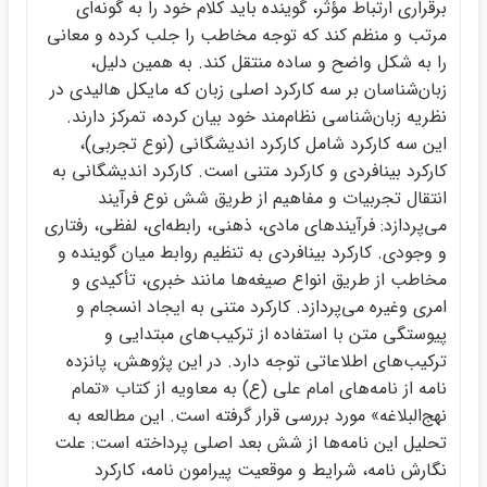
برقراري ارتباط مؤثر، گوينده بايد كلام خود را به گونه‌اي
مرتب و منظم كند كه توجه مخاطب را جلب كرده و معاني
را به شكل واضح و ساده منتقل كند. به همين دليل،
زبان‌شناسان بر سه كاركرد اصلي زبان كه مايكل هاليدي در
نظريه زبان‌شناسي نظام‌مند خود بيان كرده، تمركز دارند.
اين سه كاركرد شامل كاركرد انديشگاني (نوع تجربي)،
كاركرد بينافردي و كاركرد متني است. كاركرد انديشگاني به
انتقال تجربيات و مفاهيم از طريق شش نوع فرآيند
مي‌پردازد: فرآيندهاي مادي، ذهني، رابطه‌اي، لفظي، رفتاري
و وجودي. كاركرد بينافردي به تنظيم روابط ميان گوينده و
مخاطب از طريق انواع صيغه‌ها مانند خبري، تأكيدي و
امري وغيره مي‌پردازد. كاركرد متني به ايجاد انسجام و
پيوستگي متن با استفاده از تركيب‌هاي مبتدايي و
تركيب‌هاي اطلاعاتي توجه دارد. در اين پژوهش، پانزده
نامه از نامه‌هاي امام علي (ع) به معاويه از كتاب «تمام
نهج‌البلاغه» مورد بررسي قرار گرفته است. اين مطالعه به
تحليل اين نامه‌ها از شش بعد اصلي پرداخته است: علت
نگارش نامه، شرايط و موقعيت پيرامون نامه، كاركرد