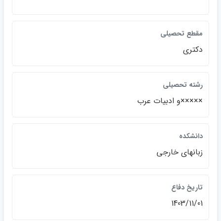
مقطع تحصيلي
دكتري
رشته تحصيلي
×××××و ادبيات عرب
دانشكده
زبانهاي خارجي
تاريخ دفاع
1403/11/01