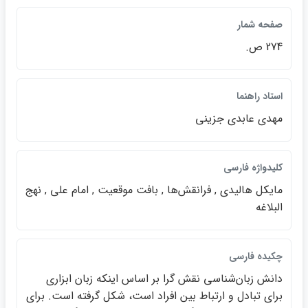
صفحه شمار
274 ص.
استاد راهنما
مهدي عابدي جزيني
كليدواژه فارسي
مايكل هاليدي , فرانقش‌ها , بافت موقعيت , امام علي , نهج
البلاغه
چكيده فارسي
دانش زبان‌شناسي نقش گرا بر اساس اينكه زبان ابزاري
براي تبادل و ارتباط بين افراد است، شكل گرفته است. براي