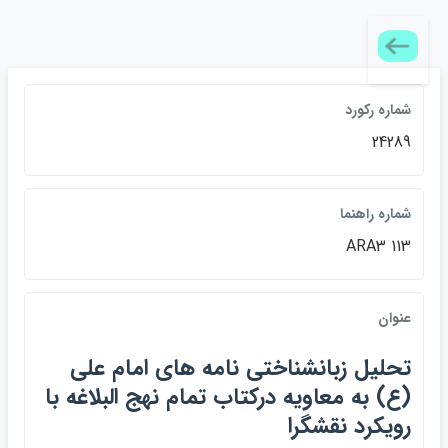
شماره ركورد
24289
شماره راهنما
ARA3 113
عنوان
تحليل زبانشناختي نامه هاي امام علي
(ع) به معاويه دركتاب تمام نهج البلاغه با
رويكرد نقشگرا