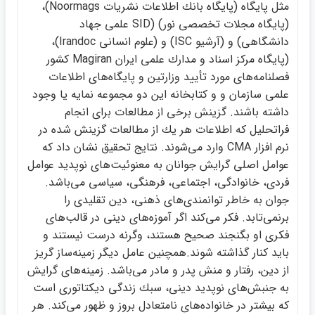
مثل پايگاه (پايگاه بانك اطلاعات نشريات Noormags)،
(پايگاه مجلات تخصصي نور) (SID علمي جهاد
دانشگاهي) و (آرشيو ISC) و (علوم انساني Irandoc)،
(پايگاه مركز اسناد و مدارك علمي ايران Magiran كشور
فصلنامه‌هاي مورد تأييد وزارتين و پايگاه‌هاي اطلاعات
علمي سازمان و و كتابخانه اين دو مجموعه نمايه يا وجود
داشته باشند. گزينش برخي از مطالعات براي انجام
فراتحليل كه اطلاعات هر يك از مطالعات گزينش شده در
نرم افزار CMA وارد مي‌شوند. نتايج تحقيق نشان داد كه
عوامل اصلي گرايش جوانان به معنوئيت‌هاي نوپديد عوامل
فردي، خانوادگي، اجتماعي، فرهنگي، سياسي مي‌باشد.
جوان به خاطر توانمندي‌هاي ذهني، دين تقليدي را
برنمي‌تابد. فكر مي‌كند اگر آموزه‌هاي ديني در قالب‌هاي
فكري او بگنجند صحيح هستند، وگرنه درست نيستند و
بايد كنار گذاشته شوند.همچنين عامل ديگر زمينه‌ساز گريز
از دين، رفتار و منش پدر و مادر مي‌باشد. زمينه‌هاي گرايش
به جنبش‌هاي نوپديد ديني، سبك زندگي ديكتاتوري است
كه بيشتر در خانواده‌هاي نامتعادل بروز و ظهور مي‌كند. هر