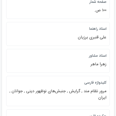
صفحه شمار
100 ص.
استاد راهنما
علي قنبري برزيان
استاد مشاور
زهرا ماهر
كليدواژه فارسي
مرور نظام مند , گرايش , جنبش‌هاي نوظهور ديني , جوانان ,
ايران