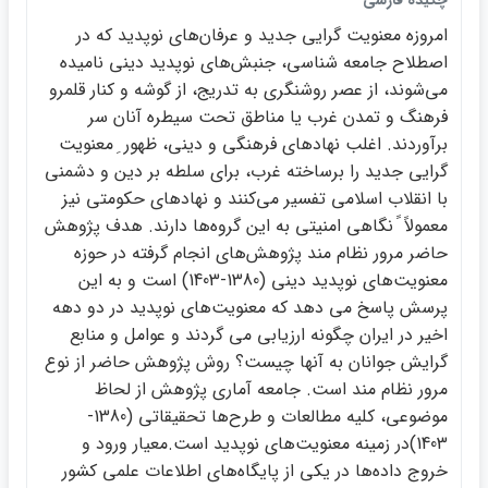
چكيده فارسي
امروزه معنويت گرايي جديد و عرفان‌هاي نوپديد كه در
اصطلاح جامعه شناسي، جنبش‌هاي نوپديد ديني ناميده
مي‌شوند، از عصر روشنگري به تدريج، از گوشه و كنار قلمرو
فرهنگ و تمدن غرب يا مناطق تحت سيطره آنان سر
برآوردند. اغلب نهادهاي فرهنگي و ديني، ظهور ِ معنويت
گرايي جديد را برساخته غرب، براي سلطه بر دين و دشمني
با انقلاب اسلامي تفسير مي‌كنند و نهادهاي حكومتي نيز
معمولاً ً نگاهي امنيتي به اين گروه‌ها دارند. هدف پژوهش
حاضر مرور نظام‌ مند پژوهش‌هاي انجام گرفته در حوزه
معنويت‌هاي نوپديد ديني (1380-1403) است و به اين
پرسش پاسخ مي دهد كه معنويت‌هاي نوپديد در دو دهه
اخير در ايران چگونه ارزيابي مي گردند و عوامل و منابع
گرايش جوانان به آنها چيست؟ روش پژوهش حاضر از نوع
مرور نظام مند است. جامعه آماري پژوهش از لحاظ
موضوعي، كليه مطالعات و طرح‌ها تحقيقاتي (1380-
1403)در زمينه معنويت‌هاي نوپديد است.معيار ورود و
خروج داده‌ها در يكي از پايگاه‌هاي اطلاعات علمي كشور