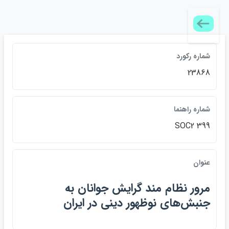
شماره ركورد
23868
شماره راهنما
SOC2 399
عنوان
مرور نظام مند گرايش جوانان به
جنبش‌هاي نوظهور ديني در ايران