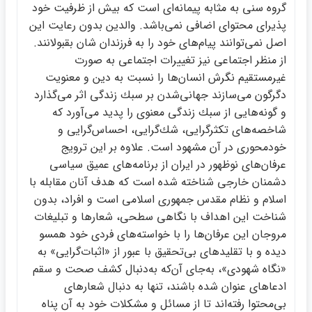
گروه سني به مثابه پيمانه‌اي است كه بيش از ظرفيت خود
پذيراي محتواي اضافي نمي‌باشد. والدين بدون رعايت اين
اصل نمي‌توانند پيام‌هاي خود را به فرزندان شان بقبولانند.
از منظر اجتماعي نيز تغييرات اجتماعي به صورت
غيرمستقيم نگرش انسان‌ها را نسبت به دين و معنويت
دگرگون مي‌سازند جهاني‌شدن بر سبك زندگي اثر مي‌گذارد
و گونه‌هايي از سبك زندگي معنوي را پديد مي‌آورد كه
شاخصه‌هاي تكثرگرايي، شك‌گرايي، احساس‌گرايي و
خودمحوري در آن مشهود است. علاوه بر اين ترويج
عرفان‌هاي نوظهور در ايران از برنامه‌هاي عميق سياسي
دشمنان خارجي شناخته شده است كه هدف آنان مقابله با
اسلام و نظام مقدس جمهوري اسلامي است و افراد، بدون
شناخت اين اهداف با نگاهي سطحي، شعارها و تبليغات
مروجان اين عرفان‌ها را با خواسته‌هاي فردي خود همسو
ديده و با تقليدهاي بي‌تحقيق با عبور از «اثبات‌گرايي» به
«نگاه شهودي»، به‌جاي آن‌كه به‌دنبال كشف صحت و سقم
ادعاهاي عنوان شده باشند، تنها به دنبال شعارهاي
بي‌محتوا رفته‌اند تا از مسائل و مشكلات خود به آن پناه