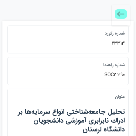
شماره ركورد
23313
شماره راهنما
SOC2 390
عنوان
تحليل جامعه‌شناختي انواع سرمايه‌ها بر
ادراك نابرابري آموزشي دانشجويان
دانشگاه لرستان