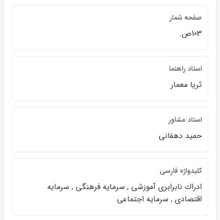
صفحه شمار
103ص.
استاد راهنما
ثريا معمار
استاد مشاور
حميد دهقاني
كليدواژه فارسي
ادراك نابرابري آموزشي , سرمايه فرهنگي , سرمايه
اقتصادي , سرمايه اجتماعي