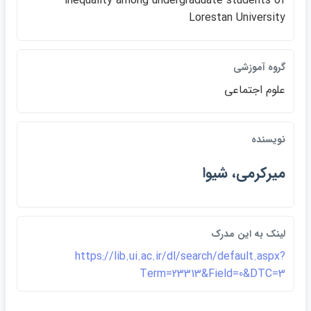
inequality among undergraduate students of
Lorestan University
گروه آموزشي
علوم اجتماعي
نويسنده
ميركرمي، شيوا
لينک به اين مدرک
https://lib.ui.ac.ir/dl/search/default.aspx?
Term=23313&Field=0&DTC=3