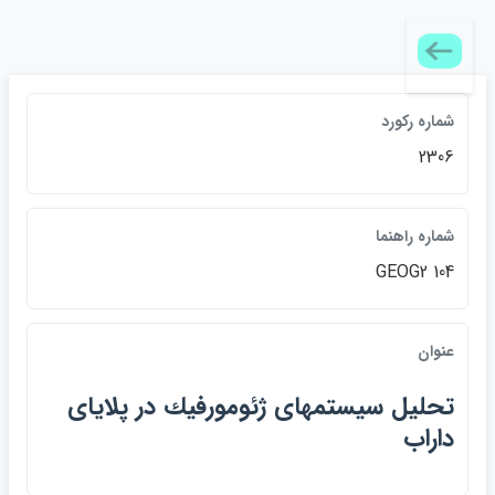
شماره ركورد
2306
شماره راهنما
GEOG2 104
عنوان
تحليل سيستمهاي ژئومورفيك در پلاياي
داراب