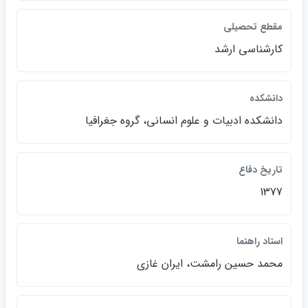
مقطع تحصيلي
كارشناسي ارشد
دانشكده
دانشكده ادبيات و علوم انساني، گروه جغرافيا
تاريخ دفاع
1377
استاد راهنما
محمد حسين رامشت، ايران غازي