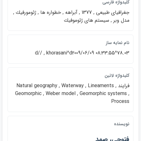
كليدواژه فارسي
جغرافياي طبيعي , 1377 , آبراهه , خطواره ها , ژئومورفيك ,
مدل وبر , سيستم هاي ژئوموفيك
نام نمايه ساز
78.03^d// , khorasani^d2009/06/09 08:33:55
كليدواژه لاتين
فرايند Natural geography , Waterway , Lineaments ,
Geomorphic , Weber model , Geomorphic systems ,
Process
نويسنده
فتوحي، صمد