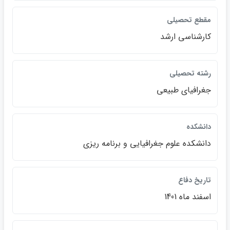
مقطع تحصيلي
كارشناسي ارشد
رشته تحصيلي
جغرافياي طبيعي
دانشكده
دانشكده علوم جغرافيايي و برنامه ريزي
تاريخ دفاع
اسفند ماه 1401