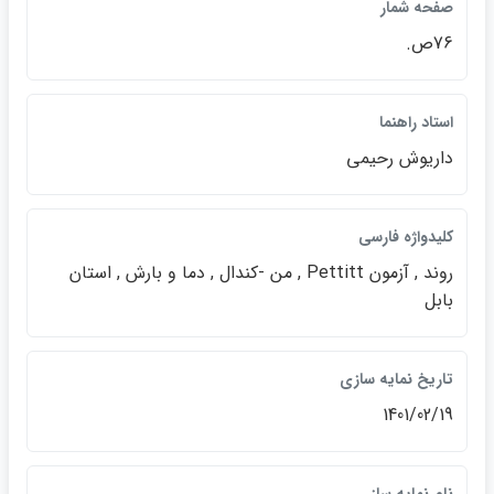
صفحه شمار
76ص.
استاد راهنما
داريوش رحيمي
كليدواژه فارسي
روند , آزمون Pettitt , من -كندال , دما و بارش , استان
بابل
تاريخ نمايه سازي
1401/02/19