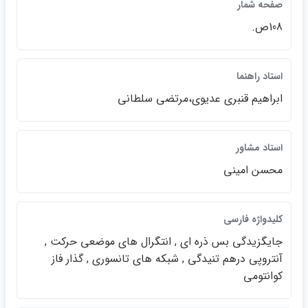
صفحه شمار
108ص.
استاد راهنما
ابراهيم قنبري عديوي،مرتضي سلطاني
استاد مشاور
محسن اميني
كليدواژه فارسي
جايگزيدگي بس ذره اي , انتگرال هاي موضعي حركت ,
آنتروپي درهم تنيدگي , شبكه هاي تانسوري , گذار فاز
كوانتومي