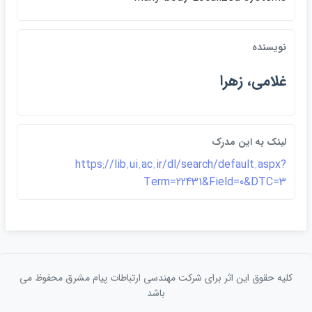
نويسنده
غلامي، زهرا
لينک به اين مدرک
https://lib.ui.ac.ir/dl/search/default.aspx?
Term=22431&Field=0&DTC=3
کلیه حقوق این اثر برای شرکت مهندسی ارتباطات پيام مشرق محفوظ می
باشد