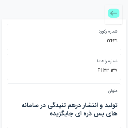
شماره ركورد
22431
شماره راهنما
PHY3 137
عنوان
توليد و انتشار درهم تنيدگي در سامانه
هاي بس ذره اي جايگزيده