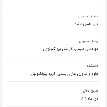
مقطع تحصيلي
كارشناسي ارشد
رشته تحصيلي
مهندسي شيمي، گرايش بيوتكنولوژي
دانشكده
علوم و فناوري هاي زيستي، گروه بيوتكنولوژي
تاريخ دفاع
دي ماه 1401