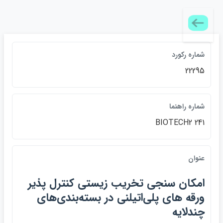
شماره ركورد
22295
شماره راهنما
BIOTECH2 241
عنوان
امكان سنجي تخريب زيستي كنترل پذير
ورقه هاي پلي‌اتيلني در بسته‌بندي‌هاي
چندلايه