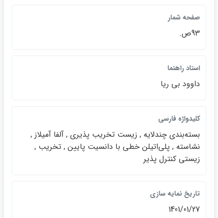
صفحه شمار
93ص.
استاد راهنما
داوود بي ريا
كليدواژه فارسي
بسته‌بندي چندلايه , زيست تخريب پذيري , آلفا آميلاز ,
نشاسته , پلي‌اتيلن خطي با دانسيت پايين , تخريب ,
زيستي كنترل پذير
تاريخ نمايه سازي
1401/01/27