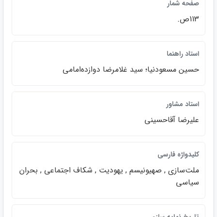
صفحه شمار
113ص.
استاد راهنما
حسين مسعودنيا؛ سيد غلامرضا دوازده‌امامي
استاد مشاور
عليرضا آقاحسيني
كليدواژه فارسي
ملت‌سازي , صهيونيسم , يهوديت , شكاف اجتماعي , بحران
سياسي