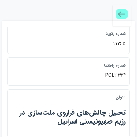
شماره ركورد
22265
شماره راهنما
POL2 324
عنوان
تحليل چالش‌هاي فراروي ملت‌سازي در
رژيم صهيونيستي اسرائيل