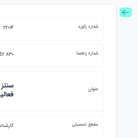
شماره ركورد
22014
شماره راهنما
E2 830
سنتز 
عنوان
فعالي
مقطع تحصيلي
كارشنا