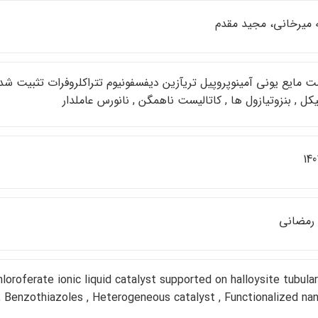
ه ميرخاني، مجيد مقدم
ت مايع يوني آمينوپروپيل تريآزين ديفسفونيوم تتراكلروفرات تثبيت شد
ل , بنزوتيازول ها , كاتاليست ناهمگن , نانورس عاملدار
140
رمضاني
oroferate ionic liquid catalyst supported on halloysite tubula
 Benzothiazoles , Heterogeneous catalyst , Functionalized nan