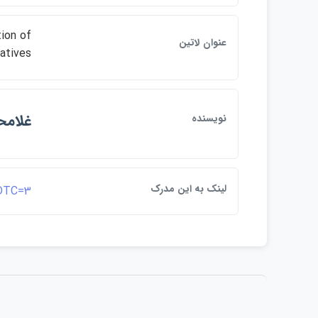
ion of
عنوان لاتين
vatives
غلامح
نويسنده
لينک به اين مدرک
&DTC=3