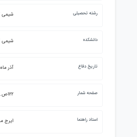
رشته تحصيلي
شيمي گ
دانشكده
شيمي گ
تاريخ دفاع
آذر ماه 401
صفحه شمار
122ص.
استاد راهنما
ايرج مح