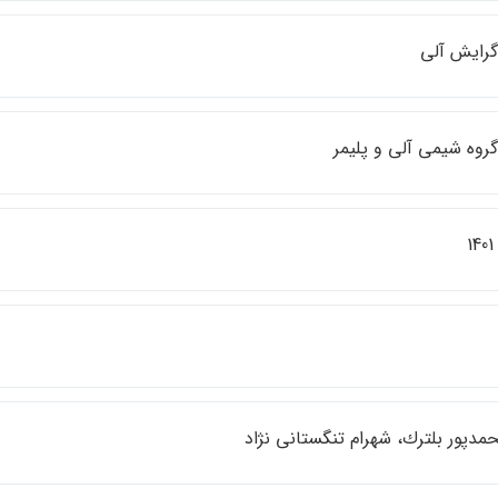
رايش آلي
روه شيمي آلي و پليمر
1
مدپور بلترك، شهرام تنگستاني نژاد