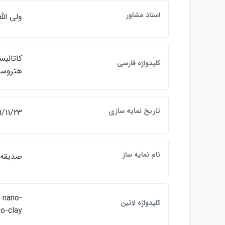
استاد مشاور
ولي الل
كاتاليس
كليدواژه فارسي
هتروسيك
تاريخ نمايه سازي
1/11/23
نام نمايه ساز
صديقه 
r nano-
كليدواژه لاتين
o-clay