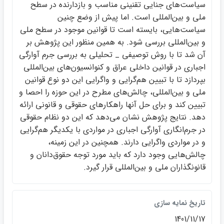
سياست‌هاي جنايي تقنيني مناسب و بازدارنده در سطح
ملي و بين‌المللي است. اما پيش از وضع چنين
سياست‌هايي، بايسته است تا قوانين موجود در سطح ملي
و بين‌المللي بررسي شود. به همين منظور اين پژوهش بر
آن شد تا با روش توصيفي _ تحليلي به بررسي جرم آوارگي
اجباري در قوانين داخلي عراق و كنوانسيون‌هاي بين‌المللي
بپردازد تا با تبيين هم‌گرايي و واگرايي اين دو نوع قوانين
ملي و بين‌المللي، چالش‌هاي مطرح در اين حوزه را احصا و
تبيين كند و براي حل آنها راهكارهاي حقوقي و قانوني ارائه
دهد. نتايج پژوهش نشان مي‌دهد كه اين دو نظام حقوقي
در جرم‌انگاري آوارگي اجباري در مواردي با يكديگر هم‌گرايي
و در مواردي واگرايي دارند. همچنين در اين زمينه،
چالش‌هايي وجود دارد كه بايد مورد توجه حقوق‌دانان و
قانونگذاران ملي و بين‌المللي قرار گيرد.
تاريخ نمايه سازي
1401/11/17