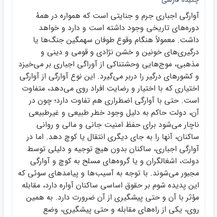
چكيده فارسي
آوارگي اجباري جرم و جنايتي است كه همواره در همۀ
دوره‌هاي تاريخي وجود داشته است و دارد و خواهد
داشت. معمولاً هنگام وقوع طوفان سهمگين جنگ‌ها يا
درگيري‌هاي خونين و خشن نژادي و قومي و ديني و
مذهبي، موج‌هايي وحشتناكي از آوراگي اجباري بر مي‌خيزد
و كشورهاي درگير را دربر مي‌گيرد. اين نوع آوارگي از آوارگي
اختياري كه با اختيار و رضايت افراد روي مي‌دهد، متفاوت
است. حتي با آوارگي اضطراري هم تفاوت دارد؛ چون در
آن، دولت حاكم به دليل وجود خطر طبيعي و غيرطبيعي
ناچار مي‌شود براي حفظ امنيت جاني و مالي و رواني
ساكنان، آنها را به جاي ديگري انتقال يا كوچ دهد. اما در
آوارگي اجباري، ساكنان بدون هيچ توجيه و دليلي توسط
دولت، اشغالگران و يا گروه‌هاي مسلح به كوچ و آوارگي
مجبور مي‌شوند. با توجه به آسيب‌ها و پيامدهاي سوئي كه
اين پديده شوم بر حقوق اساسي ساكنان آواره دارد، مقابله
مؤثر با آن و حتي پيشگيري از آن ضرورت دارد. به همين
روي، يكي از راه‌هاي مقابله و حتي پيشگيري، وضع