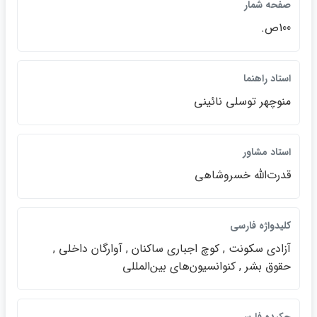
صفحه شمار
100ص.
استاد راهنما
منوچهر توسلي نائيني
استاد مشاور
قدرت‌الله خسروشاهي
كليدواژه فارسي
آزادي سكونت , كوچ اجباري ساكنان , آوارگان داخلي ,
حقوق بشر , كنوانسيون‌هاي بين‌المللي