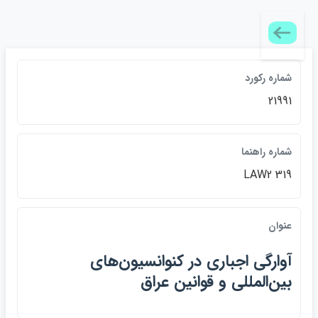
شماره ركورد
21991
شماره راهنما
LAW2 319
عنوان
آوارگي اجباري در كنوانسيون‌هاي
بين‌المللي و قوانين عراق