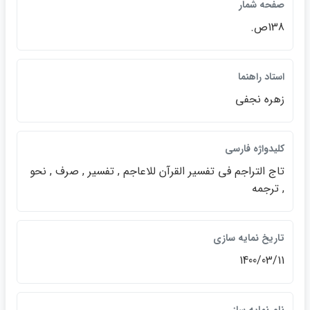
صفحه شمار
138ص.
استاد راهنما
زهره نجفي
كليدواژه فارسي
تاج التراجم في تفسير القرآن للاعاجم , تفسير , صرف , نحو
, ترجمه
تاريخ نمايه سازي
1400/03/11