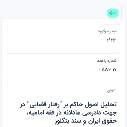
شماره ركورد
19414
شماره راهنما
LAW3 20
عنوان
تحليل اصول حاكم بر "رفتار قضايي" در
جهت دادرسي عادلانه در فقه اماميه،
حقوق ايران و سند بنگلور