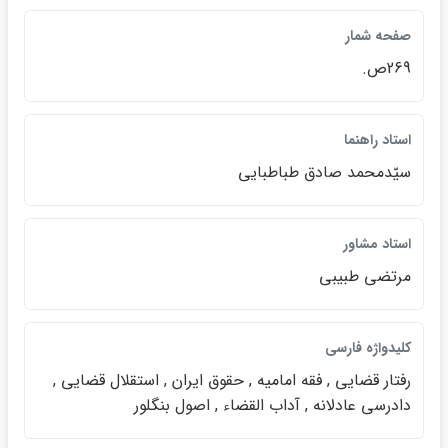
صفحه شمار
269ص.
استاد راهنما
سيّدمحمد صادق طباطبايي
استاد مشاور
مرتضي طبيبي
كليدواژه فارسي
رفتار قضايي , فقه اماميه , حقوق ايران , استقلال قضايي ,
دادرسي عادلانه , آداب القضاء , اصول بنگلور