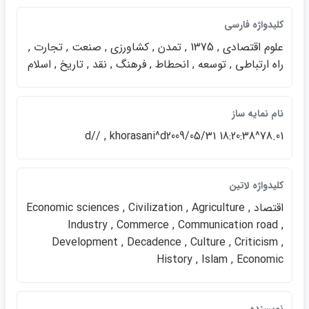
كليدواژه فارسي
علوم اقتصادي , 1375 , تمدن , كشاورزي , صنعت , تجارت ,
راه ارتباطي , توسعه , انحطاط , فرهنگ , نقد , تاريخ , اسلام
نام نمايه ساز
78.01^d// , khorasani^d2009/05/31 18:20:38
كليدواژه لاتين
اقتصاد Economic sciences , Civilization , Agriculture ,
Industry , Commerce , Communication road ,
Development , Decadence , Culture , Criticism ,
History , Islam , Economic