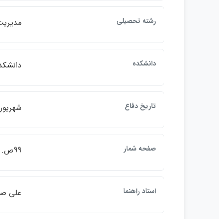
رشته تحصيلي
مديريت 
دانشكده
دانشكده
تاريخ دفاع
شهريور ما
صفحه شمار
99ص.
استاد راهنما
علي صن