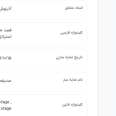
استاد مشاور
آذرنوش
قصد خري
كليدواژه فارسي
استرات
تاريخ نمايه سازي
9/10/15
نام نمايه ساز
صديقه 
stage ,
كليدواژه لاتين
y stage