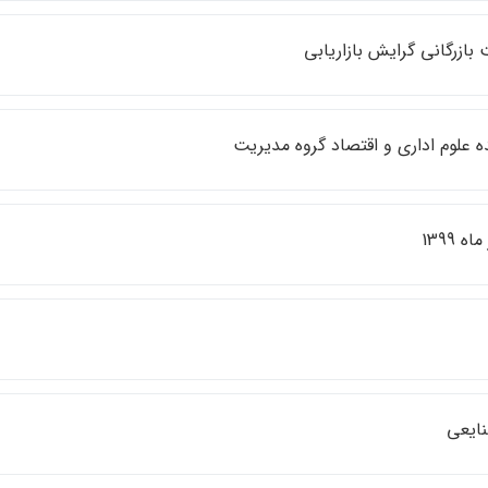
بازرگاني گرايش بازاريابي
 علوم اداري و اقتصاد گروه مديريت
ه 1399
ايعي