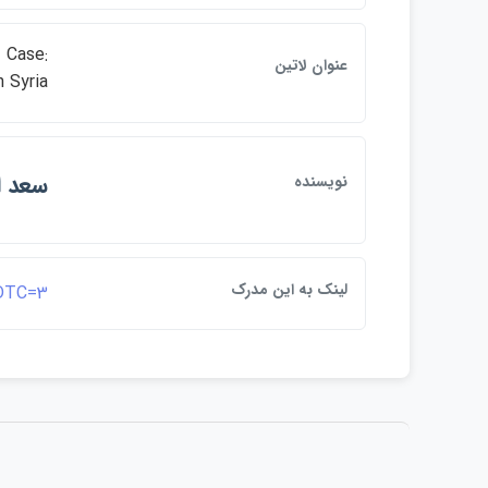
 Case:
عنوان لاتين
 Syria.
سعد ا
نويسنده
لينک به اين مدرک
&DTC=3