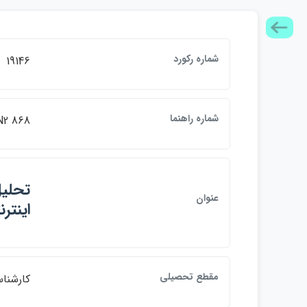
شماره ركورد
19146
شماره راهنما
2 868
تحليل
عنوان
اينتر
مقطع تحصيلي
كارشنا