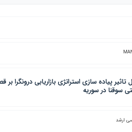
MAN
 تاثير پياده سازي استراتژي بازاريابي درونگرا بر 
نتي سوقنا در سوريه
سي ارشد