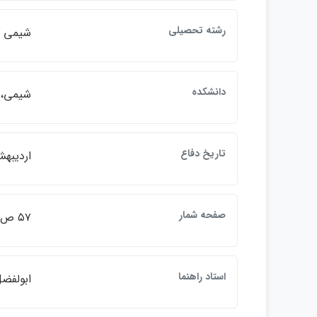
رشته تحصيلي
شيمي گ
دانشكده
شيمي، 
تاريخ دفاع
ارديبهشت
صفحه شمار
۵۷ ص.
استاد راهنما
ابولفضل