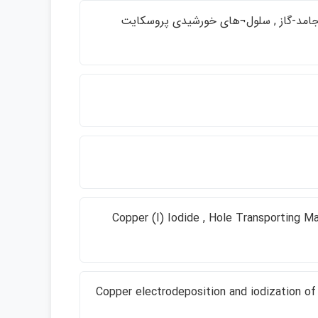
كنش جامد-گاز , سلول¬هاي خورشيدي پروسكايت
Copper (I) Iodide , Hole Transporting Ma
Copper electrodeposition and iodization of 