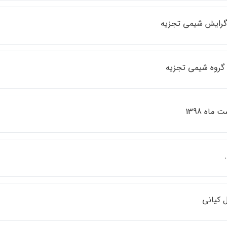
رايش شيمي تجزيه
گروه شيمي تجزيه
 ماه 1398
 كياني