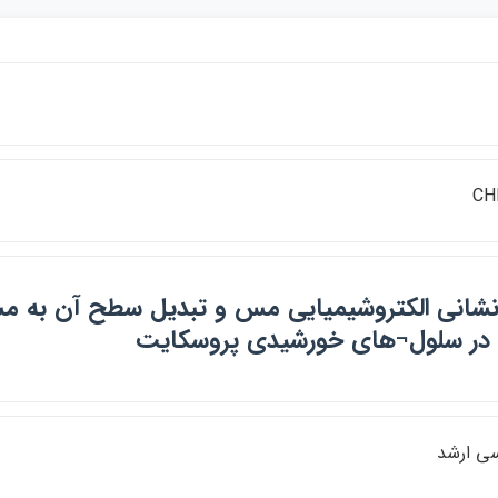
CH
نشاني الكتروشيميايي مس و تبديل سطح آن به مسي
 در سلول¬هاي خورشيدي پروسكايت
سي ارشد