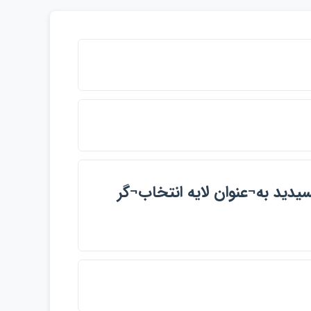
ديد به¬عنوان لايه انتخاب¬گر