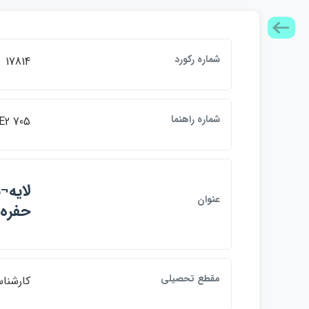
شماره ركورد
17814
شماره راهنما
E2 705
لايه¬
عنوان
حفره
مقطع تحصيلي
كارشنا