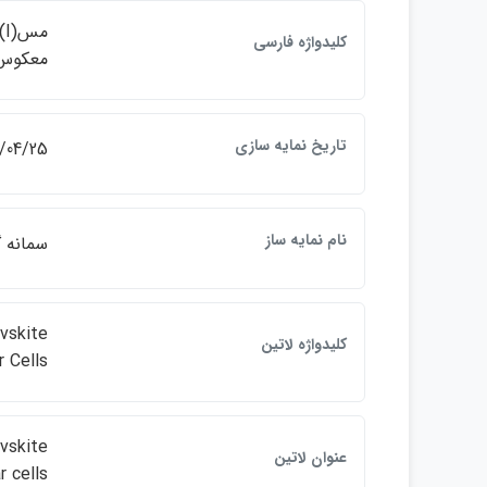
م
كليدواژه فارسي
معكوس
تاريخ نمايه سازي
/04/25
نام نمايه ساز
سمانه 
ovskite
كليدواژه لاتين
r Cells
ovskite
عنوان لاتين
r cells