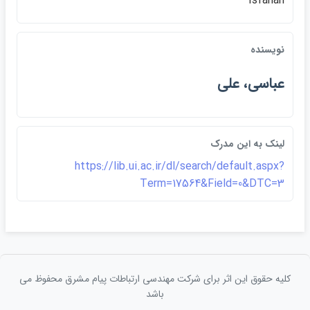
Isfahan
نويسنده
عباسي،‌ علي
لينک به اين مدرک
https://lib.ui.ac.ir/dl/search/default.aspx?
Term=17564&Field=0&DTC=3
کلیه حقوق این اثر برای شرکت مهندسی ارتباطات پيام مشرق محفوظ می
باشد