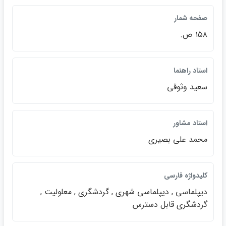
صفحه شمار
۱۵۸ ص.
استاد راهنما
سعيد وثوقي
استاد مشاور
محمد علي بصيري
كليدواژه فارسي
ديپلماسي , ديپلماسي شهري , گردشگري , معلوليت ,
گردشگري قابل دسترس