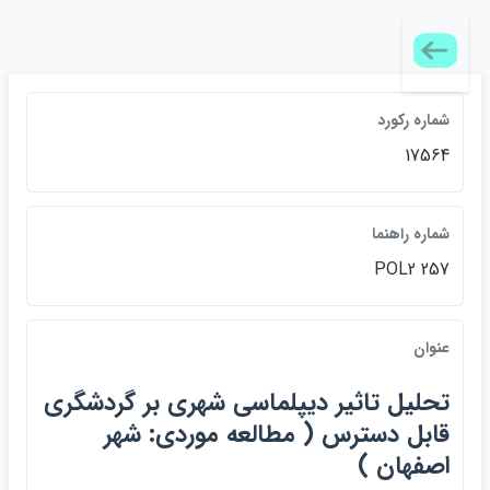
شماره ركورد
17564
شماره راهنما
POL2 257
عنوان
تحليل تاثير ديپلماسي شهري بر گردشگري
قابل دسترس ( مطالعه موردي: شهر
اصفهان )