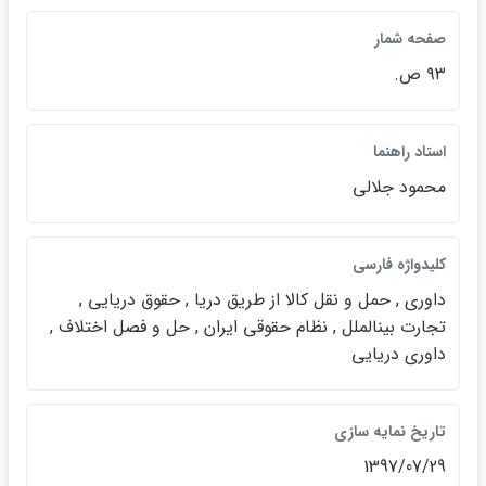
صفحه شمار
۹۳ ص.
استاد راهنما
محمود جلالي
كليدواژه فارسي
داوري , حمل و نقل كالا از طريق دريا , حقوق دريايي ,
تجارت بينالملل , نظام حقوقي ايران , حل و فصل اختلاف ,
داوري دريايي
تاريخ نمايه سازي
1397/07/29