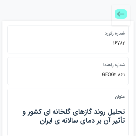
شماره ركورد
16782
شماره راهنما
GEOG2 861
عنوان
تحليل روند گازهاي گلخانه اي كشور و
تأثير آن بر دماي سالانه ي ايران