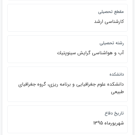
مقطع تحصيلي
كارشناسي ارشد
رشته تحصيلي
آب و هواشناسي گرايش سينوپتيك
دانشكده
دانشكده علوم جغرافيايي و برنامه ريزي، گروه جغرافياي
طبيعي
تاريخ دفاع
شهريورماه 1395