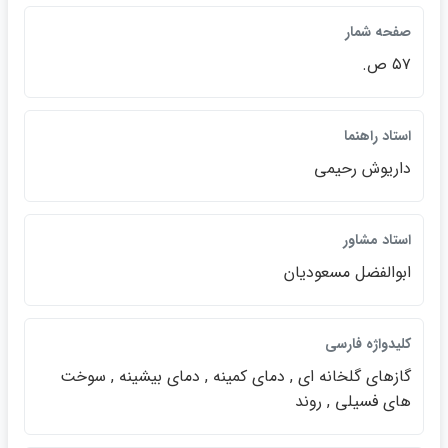
صفحه شمار
۵۷ ص.
استاد راهنما
داريوش رحيمي
استاد مشاور
ابوالفضل مسعوديان
كليدواژه فارسي
گازهاي گلخانه اي , دماي كمينه , دماي بيشينه , سوخت
هاي فسيلي , روند