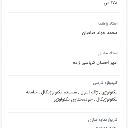
۱۷۸ ص.
استاد راهنما
محمد جواد صافيان
استاد مشاور
امير احسان كرباسي زاده
كليدواژه فارسي
تكنولوژي , ژاك ايلول , سيستم تكنولوژيكال , جامعه
تكنولوژيكال , خودمختاري تكنولوژي
تاريخ نمايه سازي