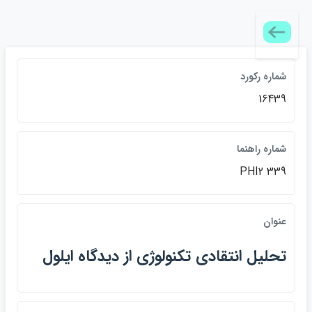
شماره ركورد
16439
شماره راهنما
PHI2 339
عنوان
تحليل انتقادي تكنولوژي از ديدگاه ايلول