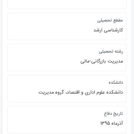
مقطع تحصيلي
كارشناسي ارشد
رشته تحصيلي
مديريت بازرگاني-مالي
دانشكده
دانشكده علوم اداري و اقتصاد، گروه مديريت
تاريخ دفاع
آذرماه 1395