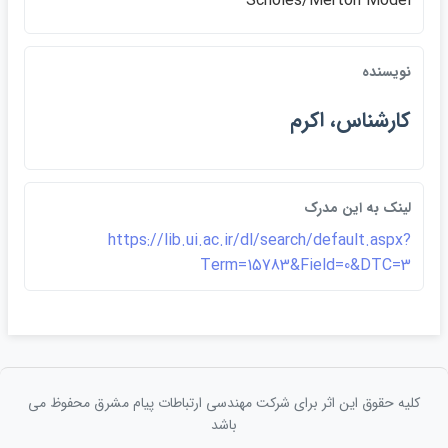
Scholes/Merton Model
نويسنده
كارشناس، اكرم
لينک به اين مدرک
https://lib.ui.ac.ir/dl/search/default.aspx?
Term=15783&Field=0&DTC=3
کلیه حقوق این اثر برای شرکت مهندسی ارتباطات پيام مشرق محفوظ می
باشد