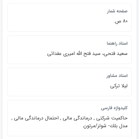
صفحه شمار
80 ص.
استاد راهنما
سعيد فتحي، سيد فتح الله اميري عقدائي
استاد مشاور
ليلا تركي
كليدواژه فارسي
حاكميت شركتي , درماندگي مالي , احتمال درماندگي مالي ,
مدل بلك- شولز/مرتون