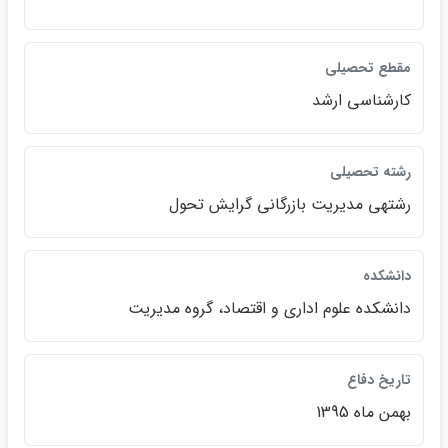
مقطع تحصيلي
كارشناسي ارشد
رشته تحصيلي
رشته‏ي مديريت بازرگاني گرايش تحول
دانشكده
دانشكده علوم اداري و اقتصاد، گروه مديريت
تاريخ دفاع
بهمن ماه 1395