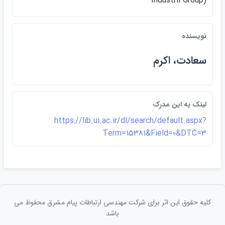
Industril Group)
نويسنده
سعادت، اكرم
لينک به اين مدرک
https://lib.ui.ac.ir/dl/search/default.aspx?
Term=15381&Field=0&DTC=3
کلیه حقوق این اثر برای شرکت مهندسی ارتباطات پيام مشرق محفوظ می
باشد