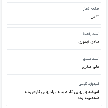
صفحه شمار
92ص.
استاد راهنما
هادي تيموري
استاد مشاور
علي صفري
كليدواژه فارسي
آميخته بازاريابي كارآفرينانه , بازاريابي كارآفرينانه ,
شخصيت برند