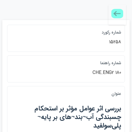
شماره ركورد
15258
شماره راهنما
CHE.ENG2 180
عنوان
بررسي اثر عوامل مؤثر بر استحكام
چسبندگي آب¬بند¬هاي بر پايه¬
پلي‌سولفيد