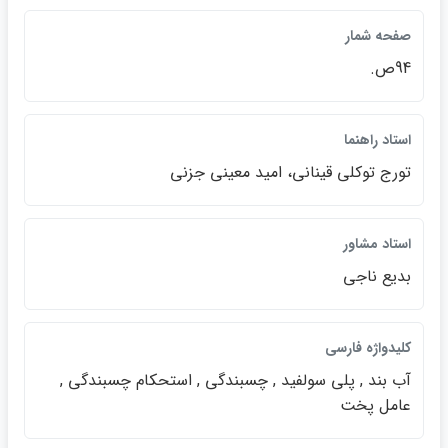
صفحه شمار
94ص.
استاد راهنما
تورج توكلي قيناني، اميد معيني جزني
استاد مشاور
بديع ناجي
كليدواژه فارسي
آب بند , پلي سولفيد , چسبندگي , استحكام چسبندگي ,
عامل پخت