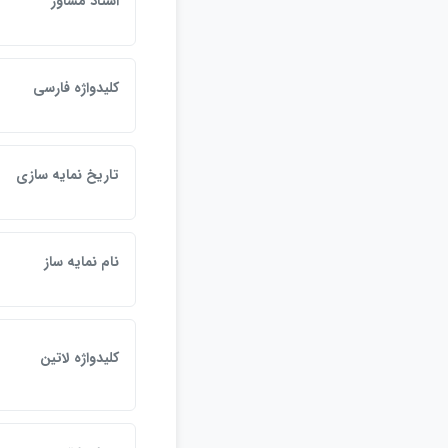
استاد مشاور
كليدواژه فارسي
تاريخ نمايه سازي
نام نمايه ساز
كليدواژه لاتين