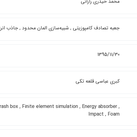
محمد حيدري راراني
جعبه تصادف كامپوزيتي , شبيه‌سازي المان محدود , جاذب انرژي
1395/11/30
كبري عباسي قلعه تكي
ash box , Finite element simulation , Energy absorber ,
Impact , Foam