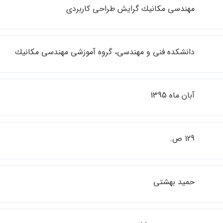
مهندسي مكانيك گرايش طراحي كاربردي
دانشكده فني و مهندسي، گروه آموزشي مهندسي مكانيك
آبان ماه 1395
129 ص.
حميد بهشتي