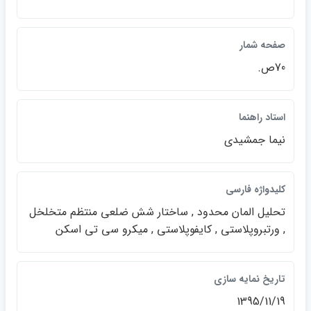
صفحه شمار
70ص.
استاد راهنما
نيما جمشيدي
كليدواژه فارسي
تحليل المان محدود , ساختار شش ضلعي منتظم متخلخل
, ورتبروپلاستي , كايفوپلاستي , ميكرو سي تي اسكن
تاريخ نمايه سازي
1395/11/19