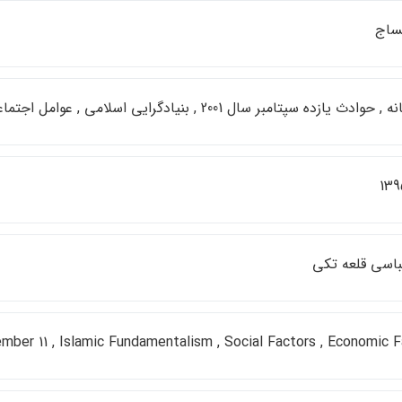
ساج
 يازده سپتامبر سال 2001 , بنيادگرايي اسلامي , عوامل اجتماعي , عوامل اقتصادي
139
باسي قلعه تكي
ber 11 , Islamic Fundamentalism , Social Factors , Economic F