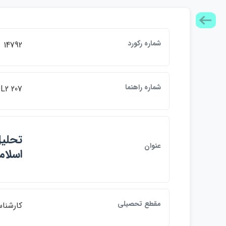
شماره ركورد
14792
شماره راهنما
L2 207
تحليل
عنوان
اسلامي(2015
مقطع تحصيلي
كارشنا