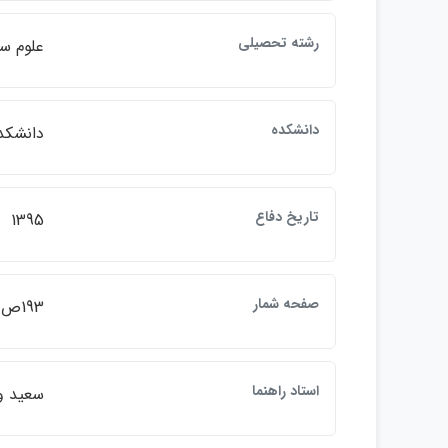
رشته تحصيلي
علوم س
دانشكده
دانشكده
تاريخ دفاع
1395
صفحه شمار
193ص.
استاد راهنما
سعيد و