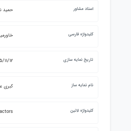
استاد مشاور
حميد ن
كليدواژه فارسي
خاورميانه , حوادث
تاريخ نمايه سازي
5/11/12
نام نمايه ساز
كبري ع
كليدواژه لاتين
actors