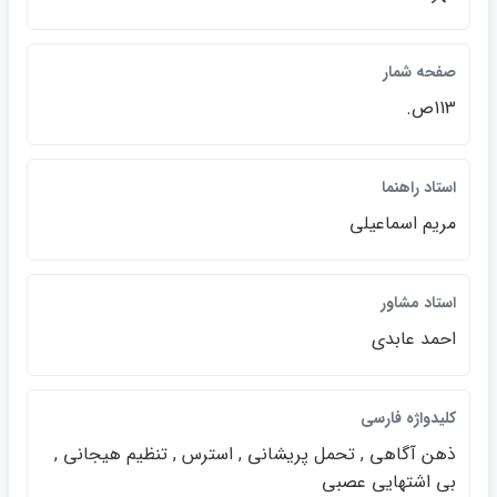
صفحه شمار
113ص.
استاد راهنما
مريم اسماعيلي
استاد مشاور
احمد عابدي
كليدواژه فارسي
ذهن آگاهي , تحمل پريشاني , استرس , تنظيم هيجاني ,
بي اشتهايي عصبي