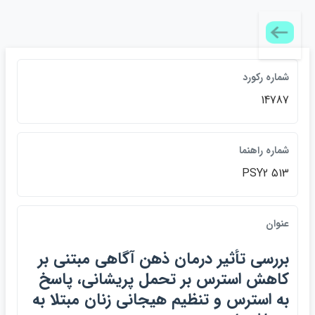
شماره ركورد
14787
شماره راهنما
PSY2 513
عنوان
بررسي تأثير درمان ذهن آگاهي مبتني بر
كاهش استرس بر تحمل پريشاني، پاسخ
به استرس و تنظيم هيجاني زنان مبتلا به