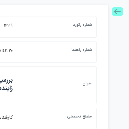
شماره ركورد
1439
شماره راهنما
BIO1 20
بررسي
عنوان
زايند
مقطع تحصيلي
كارشنا