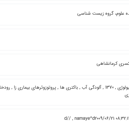
ه علوم، گروه زيست شناسي
كسري كرمانشاهي
ميكروبيولوژي , 1370 , آلودگي آب , باكتري ها , پروتوزوئرهاي بيماري زا
ي