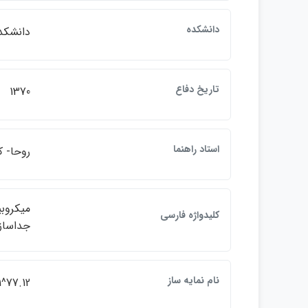
دانشكده
دانشكد
تاريخ دفاع
1370
استاد راهنما
روحا- 
كليدواژه فارسي
جداساز
نام نمايه ساز
77.12^d// , namaye^d2009/06/21 08:32:11