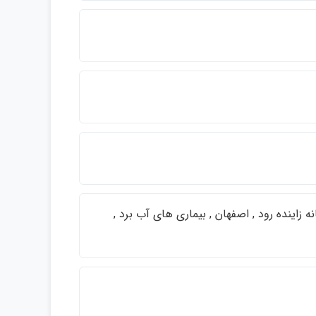
 , رودخانه زاينده رود , اصفهان , بيماري هاي آب برد ,