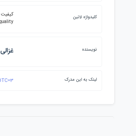
كليدواژه لاتين
quality
غزالي،
نويسنده
لينک به اين مدرک
&DTC=3