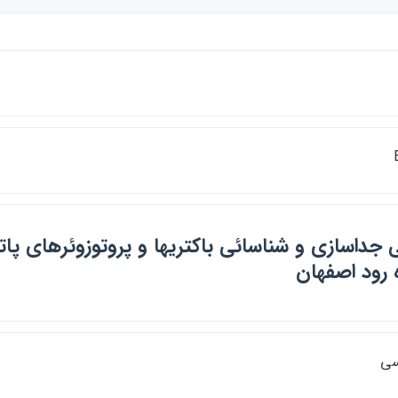
 جداسازي و شناسائي باكتريها و پروتوزوئرهاي پات
ه رود اصفهان
سي