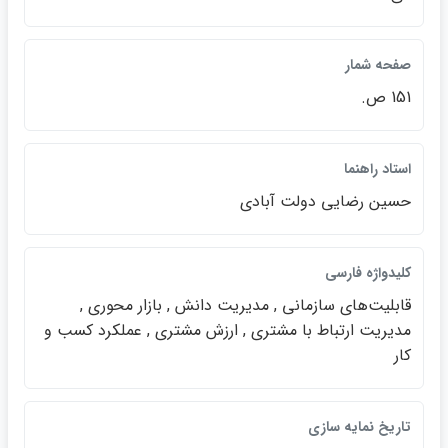
صفحه شمار
151 ص.
استاد راهنما
حسين رضايي دولت آبادي
كليدواژه فارسي
قابليت‌هاي سازماني , مديريت دانش , بازار محوري ,
مديريت ارتباط با مشتري , ارزش مشتري , عملكرد كسب و
كار
تاريخ نمايه سازي