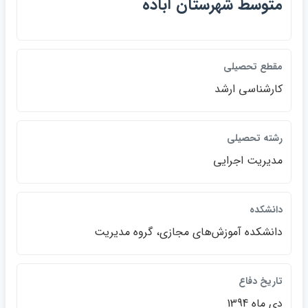
متوسط شهرستان آباده
مقطع تحصيلي
كارشناسي ارشد
رشته تحصيلي
مديريت اجرايي
دانشكده
دانشكده آموزش‌هاي مجازي، گروه مديريت
تاريخ دفاع
دي ‌ماه 1394