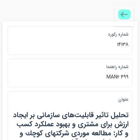
شماره ركورد
14138
شماره راهنما
MAN2 499
عنوان
تحليل تاثير قابليت‌هاي سازماني بر ايجاد
ارزش براي مشتري و بهبود عملكرد كسب
و كار: مطالعه موردي شركتهاي كوچك و