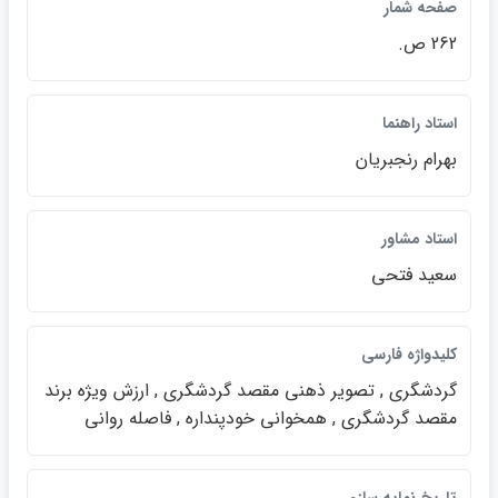
صفحه شمار
262 ص.
استاد راهنما
بهرام رنجبريان
استاد مشاور
سعيد فتحي
كليدواژه فارسي
گردشگري , تصوير ذهني مقصد گردشگري , ارزش ويژه برند
مقصد گردشگري , همخواني خودپنداره , فاصله رواني