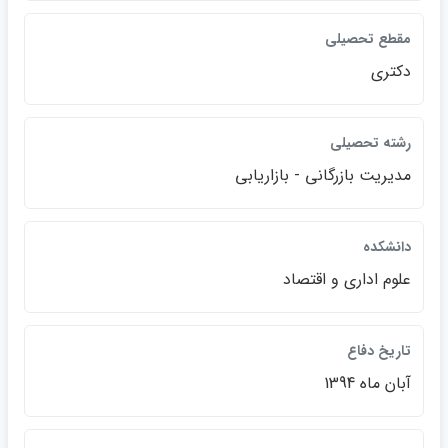
مقطع تحصيلي
دكتري
رشته تحصيلي
مديريت بازرگاني - بازاريابي
دانشكده
علوم اداري و اقتصاد
تاريخ دفاع
آبان ماه 1394