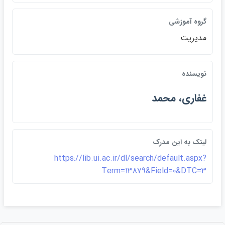
گروه آموزشي
مديريت
نويسنده
غفاري، محمد
لينک به اين مدرک
https://lib.ui.ac.ir/dl/search/default.aspx?
Term=13879&Field=0&DTC=3