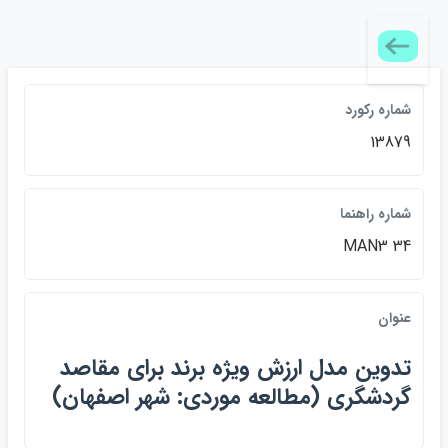
شماره ركورد
13879
شماره راهنما
MAN3 34
عنوان
تدوين مدل ارزش ويژه برند براي مقاصد
گردشگري (مطالعه موردي: شهر اصفهان)