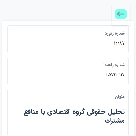
شماره ركورد
12087
شماره راهنما
LAW2 117
عنوان
تحليل حقوقي گروه اقتصادي با منافع
مشترك