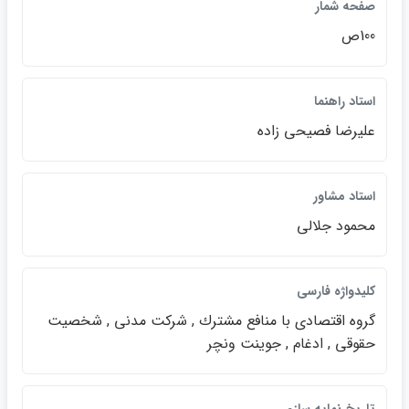
صفحه شمار
100ص
استاد راهنما
عليرضا فصيحي زاده
استاد مشاور
محمود جلالي
كليدواژه فارسي
گروه اقتصادي با منافع مشترك , شركت مدني , شخصيت
حقوقي , ادغام , جوينت ونچر