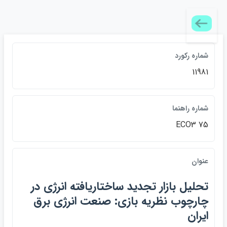
شماره ركورد
11981
شماره راهنما
ECO3 75
عنوان
تحليل بازار تجديد ساختاريافته انرژي در
چارچوب نظريه‌ بازي: صنعت انرژي برق
ايران