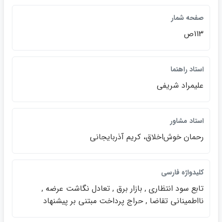
صفحه شمار
113ص
استاد راهنما
عليمراد شريفي
استاد مشاور
رحمان خوش‌اخلاق، كريم آذربايجاني
كليدواژه فارسي
تابع سود انتظاري , بازار برق , تعادل نگاشت عرضه ,
نااطميناني تقاضا , حراج پرداخت مبتني بر پيشنهاد