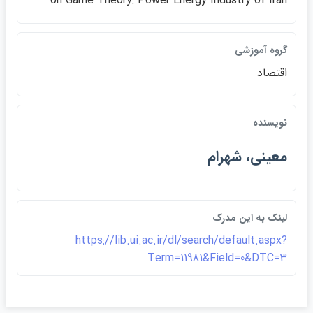
on Game Theory: Power Energy Industry of Iran
گروه آموزشي
اقتصاد
نويسنده
معيني، شهرام
لينک به اين مدرک
https://lib.ui.ac.ir/dl/search/default.aspx?
Term=11981&Field=0&DTC=3