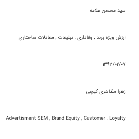
سيد محسن علامه
ارزش ويژه برند , وفاداري , تبليغات , معادلات ساختاري
1393/02/07
زهرا مظاهري كيچي
Advertisment SEM , Brand Equity , Customer , Loyalty