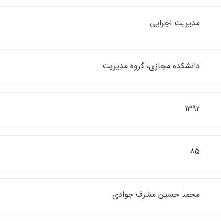
مديريت اجرايي
دانشكده مجازي، گروه مديريت
1392
85
محمد حسين مشرف جوادي