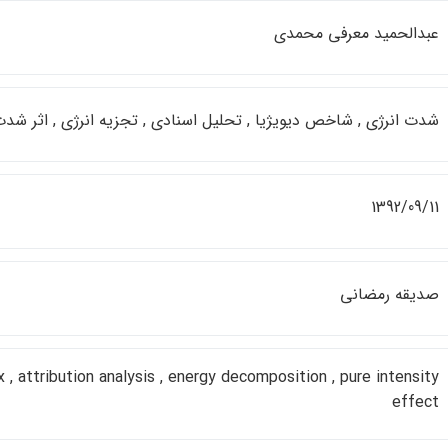
عبدالحميد معرفي محمدي
شدت انرژي , شاخص ديويژيا , تحليل اسنادي , تجزيه انرژي , اثر ش
1392/09/11
صديقه رمضاني
x , attribution analysis , energy decomposition , pure intensity
effect