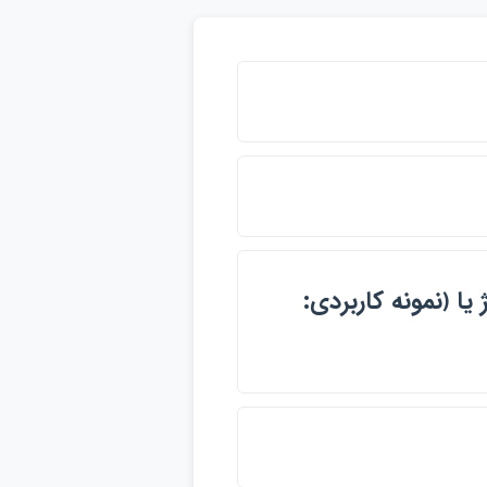
ا ﴿نمونه كاربردي: