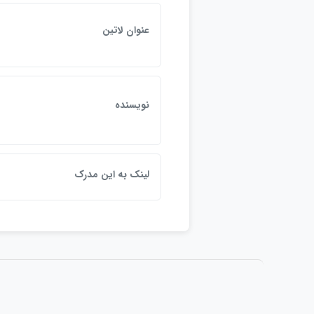
عنوان لاتين
نويسنده
لينک به اين مدرک