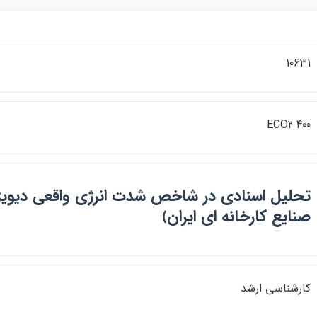
10631
ECO2 400
تحليل اسنادي در شاخص شدت انرژي واقعي ديويژ ي
صنايع كارخانه اي ايران﴾
كارشناسي ارشد