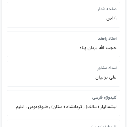
صفحه شمار
101ص
استاد راهنما
حجت الله يزدان پناه
استاد مشاور
علي براتيان
كليدواژه فارسي
ليشمانياز ﴿سالك﴾ , كرمانشاه ﴿استان﴾ , فلبوتوموس , اقليم