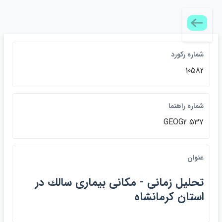
شماره ركورد
10582
شماره راهنما
GEOG2 537
عنوان
تحليل زماني - مكاني بيماري سالك در
استان كرمانشاه