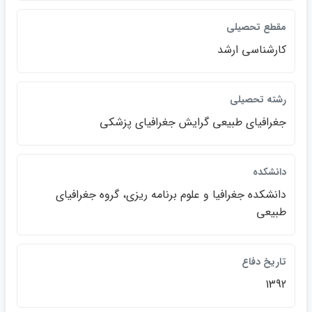
مقطع تحصيلي
كارشناسي ارشد
رشته تحصيلي
جغرافياي طبيعي گرايش جغرافياي پزشكي
دانشكده
دانشكده جغرافيا و علوم برنامه ريزي، گروه جغرافياي
طبيعي
تاريخ دفاع
1392