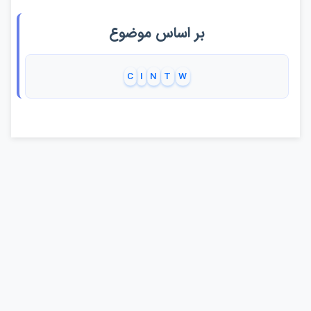
بر اساس موضوع
C
I
N
T
W