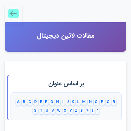
مقالات لاتين ديجيتال
بر اساس عنوان
A
B
C
D
E
F
G
H
I
J
K
L
M
N
O
P
Q
R
S
T
U
V
W
X
Y
Z
3
4
(
“